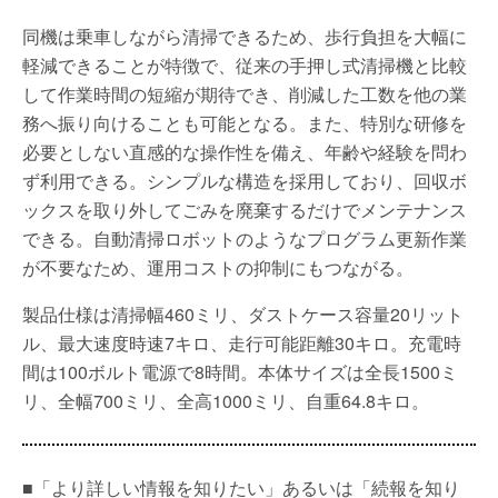
同機は乗車しながら清掃できるため、歩行負担を大幅に
軽減できることが特徴で、従来の手押し式清掃機と比較
して作業時間の短縮が期待でき、削減した工数を他の業
務へ振り向けることも可能となる。また、特別な研修を
必要としない直感的な操作性を備え、年齢や経験を問わ
ず利用できる。シンプルな構造を採用しており、回収ボ
ックスを取り外してごみを廃棄するだけでメンテナンス
できる。自動清掃ロボットのようなプログラム更新作業
が不要なため、運用コストの抑制にもつながる。
製品仕様は清掃幅460ミリ、ダストケース容量20リット
ル、最大速度時速7キロ、走行可能距離30キロ。充電時
間は100ボルト電源で8時間。本体サイズは全長1500ミ
リ、全幅700ミリ、全高1000ミリ、自重64.8キロ。
■「より詳しい情報を知りたい」あるいは「続報を知り