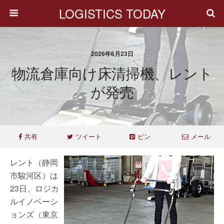
LOGISTICS TODAY
2026年6月23日
物流倉庫向け床清掃機、レント
が発売
共有
ツイート
ピン
メール
レント（静岡
市駿河区）は
23日、ロジカ
ルイノベーシ
ョンズ（東京