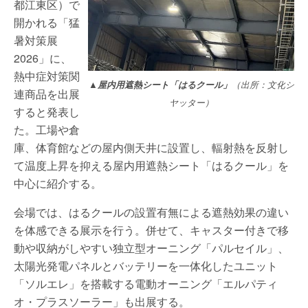
都江東区）で
開かれる「猛
暑対策展
2026」に、
熱中症対策関
▲屋内用遮熱シート「はるクール」
（出所：文化シ
連商品を出展
ヤッター）
すると発表し
た。工場や倉
庫、体育館などの屋内側天井に設置し、輻射熱を反射し
て温度上昇を抑える屋内用遮熱シート「はるクール」を
中心に紹介する。
会場では、はるクールの設置有無による遮熱効果の違い
を体感できる展示を行う。併せて、キャスター付きで移
動や収納がしやすい独立型オーニング「パルセイル」、
太陽光発電パネルとバッテリーを一体化したユニット
「ソルエレ」を搭載する電動オーニング「エルパティ
オ・プラスソーラー」も出展する。