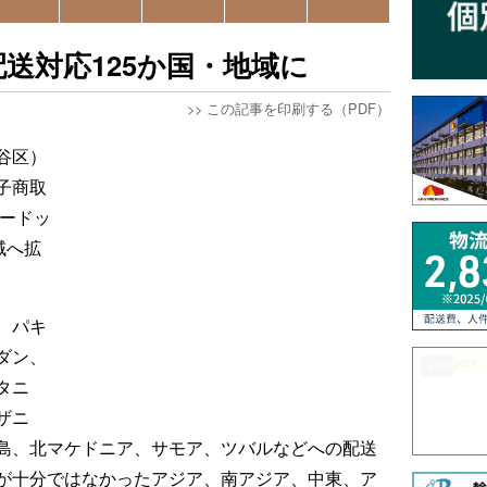
送対応125か国・地域に
>>
この記事を印刷する（PDF）
谷区）
子商取
フードッ
域へ拡
、パキ
ダン、
タニ
ザニ
島、北マケドニア、サモア、ツバルなどへの配送
が十分ではなかったアジア、南アジア、中東、ア