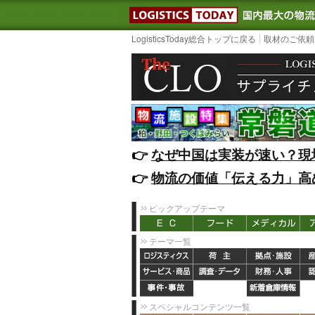
LOGISTIC
LogisticsToday総合トップに戻る
取材のご依頼
👉️
なぜ中国は実装が速い？現
👉️
物流の価値「伝える力」高
ピックアップテーマ
テーマ一覧
スペシャルコンテンツ一覧