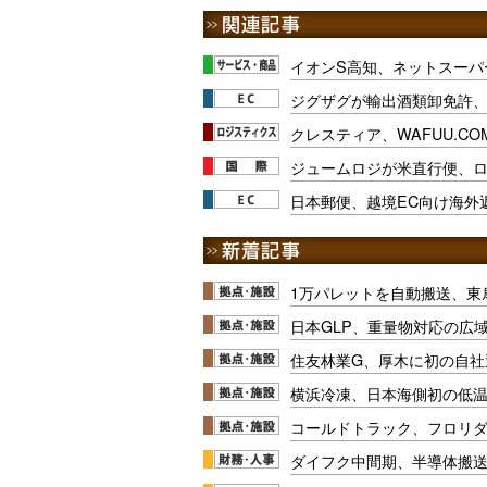
イオンS高知、ネットスーパ
ジグザグが輸出酒類卸免許、
クレスティア、WAFUU.C
ジュームロジが米直行便、ロ
日本郵便、越境EC向け海外
1万パレットを自動搬送、東
日本GLP、重量物対応の広
住友林業G、厚木に初の自社
横浜冷凍、日本海側初の低
コールドトラック、フロリ
ダイフク中間期、半導体搬