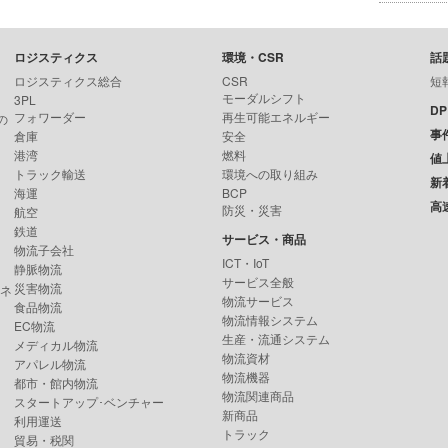
ロジスティクス
環境・CSR
話
ロジスティクス総合
CSR
短
モーダルシフト
3PL
D
フォワーダー
再生可能エネルギー
の
事
倉庫
安全
港湾
燃料
値
トラック輸送
環境への取り組み
新
海運
BCP
高
防災・災害
航空
鉄道
サービス・商品
物流子会社
ICT・IoT
静脈物流
サービス全般
災害物流
ンネ
物流サービス
食品物流
物流情報システム
EC物流
生産・流通システム
メディカル物流
物流資材
アパレル物流
物流機器
都市・館内物流
物流関連商品
スタートアップ･ベンチャー
新商品
利用運送
トラック
貿易・税関