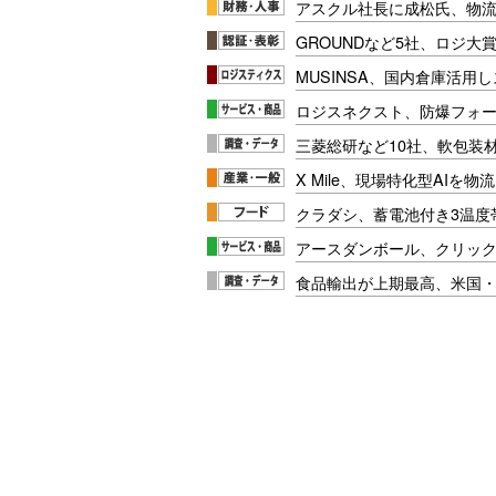
アスクル社長に成松氏、物
GROUNDなど5社、ロジ大
MUSINSA、国内倉庫活用
ロジスネクスト、防爆フォ
三菱総研など10社、軟包装
X Mile、現場特化型AIを
クラダシ、蓄電池付き3温度
アースダンボール、クリッ
食品輸出が上期最高、米国