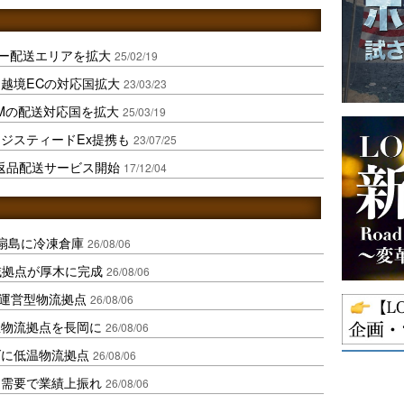
ー配送エリアを拡大
25/02/19
越境ECの対応国拡大
23/03/23
OMの配送対応国を拡大
25/03/19
ジスティードEx提携も
23/07/25
返品配送サービス開始
17/12/04
扇島に冷凍倉庫
26/08/06
域拠点が厚木に完成
26/08/06
運営型物流拠点
26/08/06
温物流拠点を長岡に
26/08/06
ダに低温物流拠点
26/08/06
送需要で業績上振れ
26/08/06