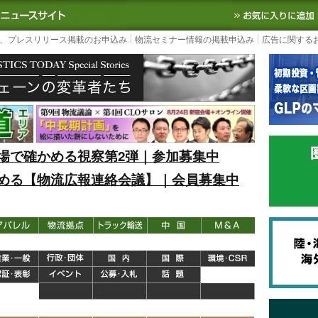
S TODAY｜国内最大の物流ニュースサイト
3PL, SCMなど国内外の最新の物流
、プレスリリース掲載のお申込み
物流セミナー情報の掲載申込み
広告に関する
場で確かめる視察第2弾｜参加募集中
める【物流広報連絡会議】｜会員募集中