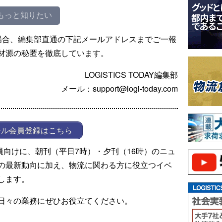
もっと知りたい
場合、編集部直通の下記メールアドレスまでご一報
材源の秘匿を徹底しています。
LOGISTICS TODAY編集部
メール：support@logi-today.com
ール会員登録はこちら
ール会員向けに、朝刊（平日7時）・夕刊（16時）のニュ
の最新動向に加え、物流に関わる方に役立つイベ
します。
日々の業務にぜひお役立てください。