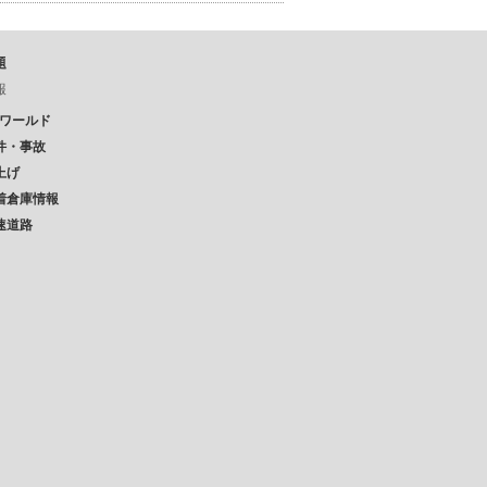
題
報
Pワールド
件・事故
上げ
着倉庫情報
速道路