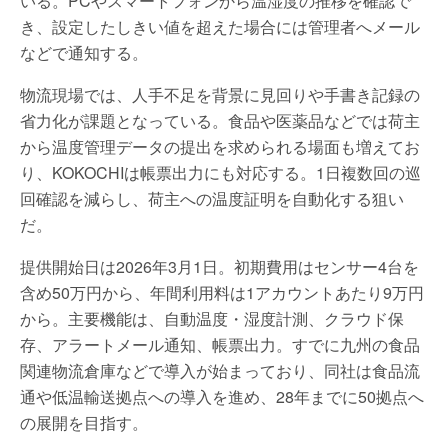
いる。PCやスマートフォンから温湿度の推移を確認で
き、設定したしきい値を超えた場合には管理者へメール
などで通知する。
物流現場では、人手不足を背景に見回りや手書き記録の
省力化が課題となっている。食品や医薬品などでは荷主
から温度管理データの提出を求められる場面も増えてお
り、KOKOCHIは帳票出力にも対応する。1日複数回の巡
回確認を減らし、荷主への温度証明を自動化する狙い
だ。
提供開始日は2026年3月1日。初期費用はセンサー4台を
含め50万円から、年間利用料は1アカウントあたり9万円
から。主要機能は、自動温度・湿度計測、クラウド保
存、アラートメール通知、帳票出力。すでに九州の食品
関連物流倉庫などで導入が始まっており、同社は食品流
通や低温輸送拠点への導入を進め、28年までに50拠点へ
の展開を目指す。