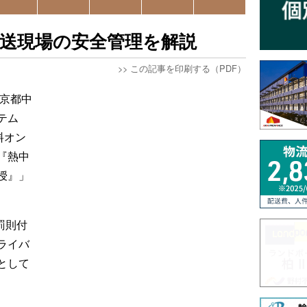
送現場の安全管理を解説
>>
この記事を印刷する（PDF）
東京都中
テム
料オン
『熱中
授』」
罰則付
ライバ
として