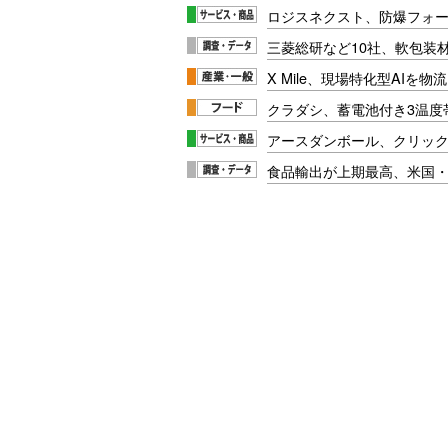
ロジスネクスト、防爆フォ
三菱総研など10社、軟包装
X Mile、現場特化型AIを
クラダシ、蓄電池付き3温度
アースダンボール、クリッ
食品輸出が上期最高、米国