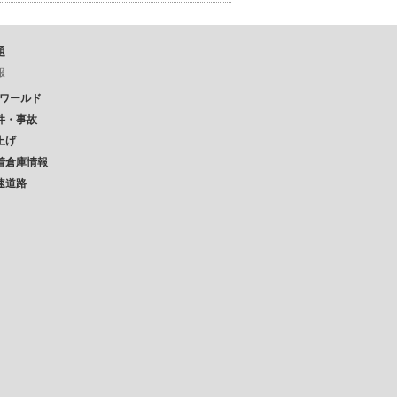
題
報
Pワールド
件・事故
上げ
着倉庫情報
速道路