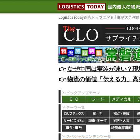
LOGISTIC
LogisticsToday総合トップに戻る
取材のご依頼
👉️
なぜ中国は実装が速い？現
👉️
物流の価値「伝える力」高
ピックアップテーマ
テーマ一覧
スペシャルコンテンツ一覧