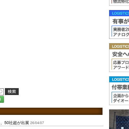
録
、50社超が出展
26/04/07