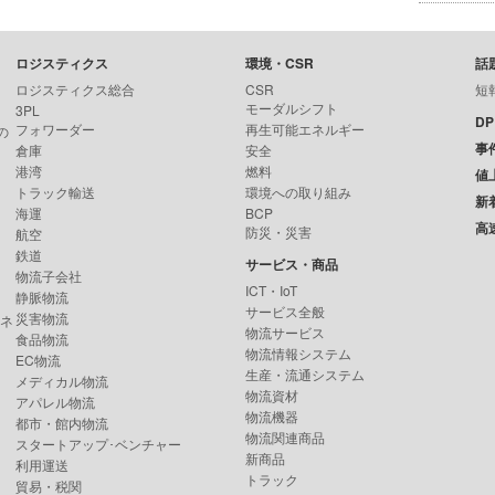
ロジスティクス
環境・CSR
話
ロジスティクス総合
CSR
短
モーダルシフト
3PL
D
フォワーダー
再生可能エネルギー
の
事
倉庫
安全
港湾
燃料
値
トラック輸送
環境への取り組み
新
海運
BCP
高
防災・災害
航空
鉄道
サービス・商品
物流子会社
ICT・IoT
静脈物流
サービス全般
災害物流
ンネ
物流サービス
食品物流
物流情報システム
EC物流
生産・流通システム
メディカル物流
物流資材
アパレル物流
物流機器
都市・館内物流
物流関連商品
スタートアップ･ベンチャー
新商品
利用運送
トラック
貿易・税関