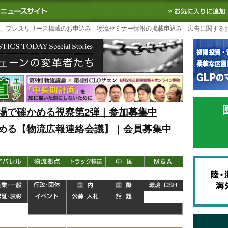
S TODAY｜国内最大の物流ニュースサイト
3PL, SCMなど国内外の最新の物流
、プレスリリース掲載のお申込み
物流セミナー情報の掲載申込み
広告に関する
場で確かめる視察第2弾｜参加募集中
める【物流広報連絡会議】｜会員募集中