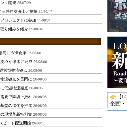
リンク開発
25/07/29
理で三井住友海上と提携
25/10/17
けプロジェクトに参加
11/08/01
の取り組みを紹介
25/08/04
扇島に冷凍倉庫
26/08/06
域拠点が厚木に完成
26/08/06
運営型物流拠点
26/08/06
温物流拠点を長岡に
26/08/06
ダに低温物流拠点
26/08/06
送需要で業績上振れ
26/08/06
流基盤の進化を推進
26/08/06
賞の現場革新特別賞
26/08/06
しスピード配送開始
26/08/06