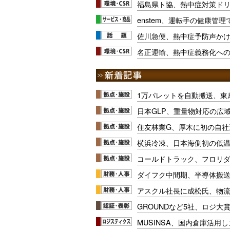
福島県ト協、熱中症対策ド
enstem、運転手の健康管
佐川急便、熱中症予防声か
名正運輸、熱中症義務化へ
1万パレットを自動搬送、東
日本GLP、重量物対応の広
住友林業G、厚木に初の自社
横浜冷凍、日本海側初の低
コールドトラック、フロリ
ダイフク中間期、半導体搬
アスクル社長に成松氏、物
GROUNDなど5社、ロジ大
MUSINSA、国内倉庫活用