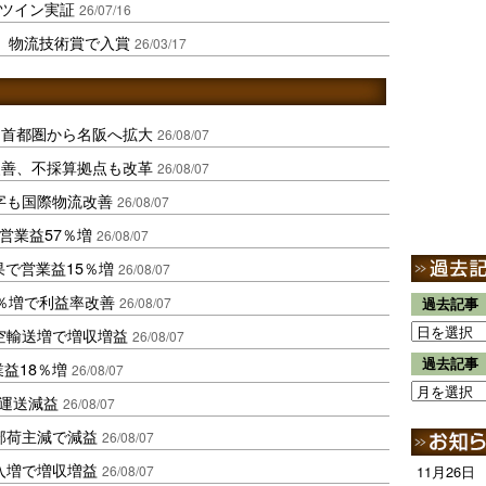
流ツイン実証
26/07/16
」、物流技術賞で入賞
26/03/17
、首都圏から名阪へ拡大
26/08/07
に改善、不採算拠点も改革
26/08/07
字も国際物流改善
26/08/07
営業益57％増
26/08/07
果で営業益15％増
26/08/07
2％増で利益率改善
26/08/07
過去記事
空輸送増で増収増益
26/08/07
過去記事
業益18％増
26/08/07
も運送減益
26/08/07
部荷主減で減益
26/08/07
入増で増収増益
26/08/07
11月26日