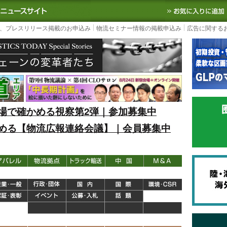
S TODAY｜国内最大の物流ニュースサイト
3PL, SCMなど国内外の最新の物流
、プレスリリース掲載のお申込み
物流セミナー情報の掲載申込み
広告に関する
場で確かめる視察第2弾｜参加募集中
める【物流広報連絡会議】｜会員募集中