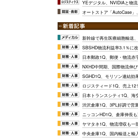
YEデジタル、NVIDIAと物
オートストア「AutoCase
新幹線で再生医療細胞輸送
SBSHD物流利益率3.1％
日本郵政1Q、郵便・物流赤
NXHD中間期、国際物流伸び
SGHD1Q、モリソン連結効
ロジスティード1Q、売上1
日本トランスシティ1Q、海
渋沢倉庫1Q、3PL好調で営
ニッコンHD1Q、倉庫伸長
ヤマタネ1Q、物流増収も一
中央倉庫1Q、国内輸送と輸