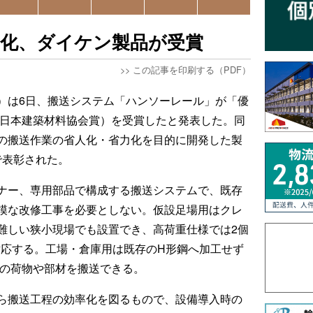
力化、ダイケン製品が受賞
>>
この記事を印刷する（PDF）
）は6日、搬送システム「ハンソーレール」が「優
（日本建築材料協会賞）を受賞したと発表した。同
の搬送作業の省人化・省力化を目的に開発した製
で表彰された。
ナー、専用部品で構成する搬送システムで、既存
模な改修工事を必要としない。仮設足場用はクレ
難しい狭小現場でも設置でき、高荷重仕様では2個
に対応する。工場・倉庫用は既存のH形鋼へ加工せず
での荷物や部材を搬送できる。
ら搬送工程の効率化を図るもので、設備導入時の