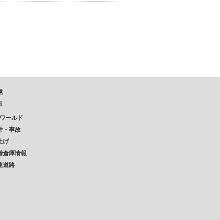
題
報
Pワールド
件・事故
上げ
着倉庫情報
速道路