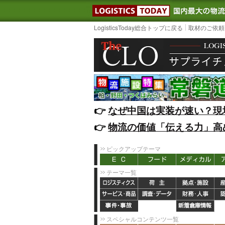
LOGISTIC
LogisticsToday総合トップに戻る
取材のご依頼
👉️
なぜ中国は実装が速い？現
👉️
物流の価値「伝える力」高
ピックアップテーマ
テーマ一覧
スペシャルコンテンツ一覧