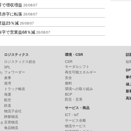
昇で増収増益
26/08/07
業赤字に転落
26/08/07
益23％減
26/08/07
赤字で営業益68％減
26/08/07
ロジスティクス
環境・CSR
話
ロジスティクス総合
CSR
短
モーダルシフト
3PL
D
フォワーダー
再生可能エネルギー
の
事
倉庫
安全
港湾
燃料
値
トラック輸送
環境への取り組み
新
海運
BCP
高
防災・災害
航空
鉄道
サービス・商品
物流子会社
ICT・IoT
静脈物流
サービス全般
災害物流
ンネ
物流サービス
食品物流