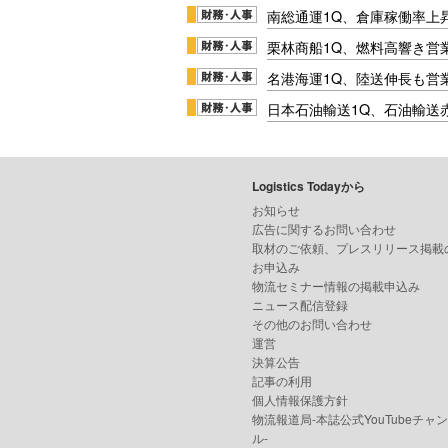
南総通運1Q、倉庫稼働率上
栗林商船1Q、燃料高響き営
名港海運1Q、陸送伸長も営業
日本石油輸送1Q、石油輸送
Logistics Todayから
お知らせ
広告に関するお問い合わせ
取材のご依頼、プレスリリース掲載
お申込み
物流セミナー情報の掲載申込み
ニュース配信登録
その他のお問い合わせ
運営
決算公告
記事の利用
個人情報保護方針
物流報道局-本誌公式YouTubeチャ
ル-