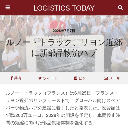
LOGISTICS TODAY
2026年7月7日
ルノー・トラック、リヨン近郊
に新部品物流ハブ
共有
ツイート
ピン
メール
ルノー・トラック（フランス）は6月25日、フランス・
リヨン近郊のサンプリーストで、グローバル向けスペア
パーツ物流ハブの建設に着手したと発表した。投資額は
1億3200万ユーロ。2028年の開設を予定し、車両停止時
間の短縮に向けた部品供給体制を強化する。