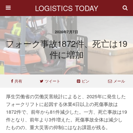
LOGISTICS TODAY
2026年7月7日
フォーク事故1872件、死亡は19
件に増加
共有
ツイート
ピン
メール
厚生労働省の労働災害統計によると、2025年に発生した
フォークリフトに起因する休業4日以上の死傷事故は
1872件で、前年から81件減少した。一方、死亡事故は19
件となり、前年より3件増えた。死傷事故全体は減少し
たものの、重大災害の抑制にはなお課題が残る。