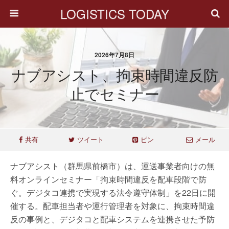
LOGISTICS TODAY
2026年7月8日
ナブアシスト、拘束時間違反防
止でセミナー
共有
ツイート
ピン
メール
ナブアシスト（群馬県前橋市）は、運送事業者向けの無
料オンラインセミナー「拘束時間違反を配車段階で防
ぐ。デジタコ連携で実現する法令遵守体制」を22日に開
催する。配車担当者や運行管理者を対象に、拘束時間違
反の事例と、デジタコと配車システムを連携させた予防