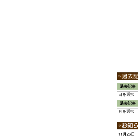
過去記事
過去記事
11月26日