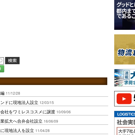
録
再編
11/12/28
インドに現地法人設立
12/03/15
子会社をワミレスコスメに譲渡
10/09/06
事業拡大へ合弁会社設立
16/06/09
ムに現地法人を設立
11/04/28