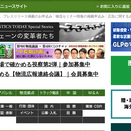
S TODAY｜国内最大の物流ニュースサイト
3PL, SCMなど国内外の最新の物流
、プレスリリース掲載のお申込み
物流セミナー情報の掲載申込み
広告に関する
場で確かめる視察第2弾｜参加募集中
める【物流広報連絡会議】｜会員募集中