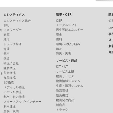
ロジスティクス
環境・CSR
話
ロジスティクス総合
CSR
短
モーダルシフト
3PL
D
フォワーダー
再生可能エネルギー
の
事
倉庫
安全
港湾
燃料
値
トラック輸送
環境への取り組み
新
海運
BCP
高
防災・災害
航空
鉄道
サービス・商品
物流子会社
ICT・IoT
静脈物流
サービス全般
災害物流
ンネ
物流サービス
食品物流
物流情報システム
EC物流
生産・流通システム
メディカル物流
物流資材
アパレル物流
物流機器
都市・館内物流
物流関連商品
スタートアップ･ベンチャー
新商品
利用運送
トラック
貿易・税関