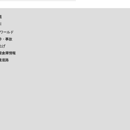
題
報
Pワールド
件・事故
上げ
着倉庫情報
速道路