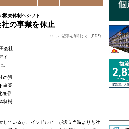
の販売体制へシフト
会社の事業を休止
>>
この記事を印刷する（PDF）
子会社
ディ
た。
社の貿
ド事業
化粧品
体制構
大しているが、インドルピーが設立当時よりも対