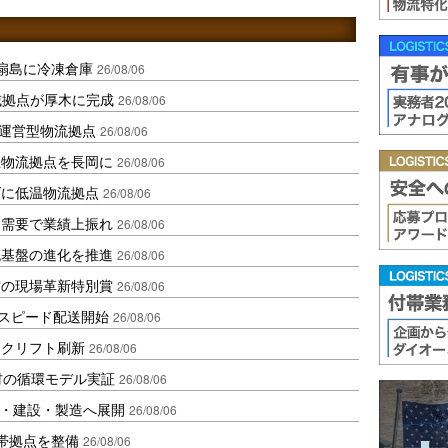
扇島に冷凍倉庫
26/08/06
域拠点が厚木に完成
26/08/06
運営型物流拠点
26/08/06
温物流拠点を長岡に
26/08/06
ダに低温物流拠点
26/08/06
送需要で業績上振れ
26/08/06
流基盤の進化を推進
26/08/06
賞の現場革新特別賞
26/08/06
しスピード配送開始
26/08/06
ークリフト刷新
26/08/06
材の循環モデル実証
26/08/06
物流・建設・製造へ展開
26/08/06
帯拠点を整備
26/08/06