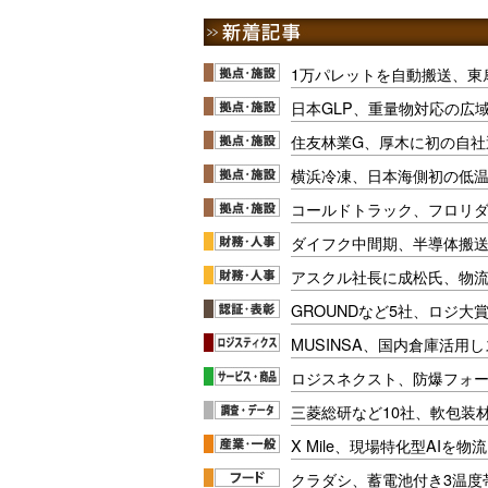
1万パレットを自動搬送、東
日本GLP、重量物対応の広
住友林業G、厚木に初の自社
横浜冷凍、日本海側初の低
コールドトラック、フロリ
ダイフク中間期、半導体搬
アスクル社長に成松氏、物
GROUNDなど5社、ロジ大
MUSINSA、国内倉庫活用
ロジスネクスト、防爆フォ
三菱総研など10社、軟包装
X Mile、現場特化型AIを
クラダシ、蓄電池付き3温度