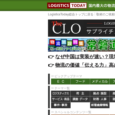
LOGISTIC
LogisticsToday総合トップに戻る
取材のご依頼
👉️
なぜ中国は実装が速い？現
👉️
物流の価値「伝える力」高
ピックアップテーマ
テーマ一覧
スペシャルコンテンツ一覧