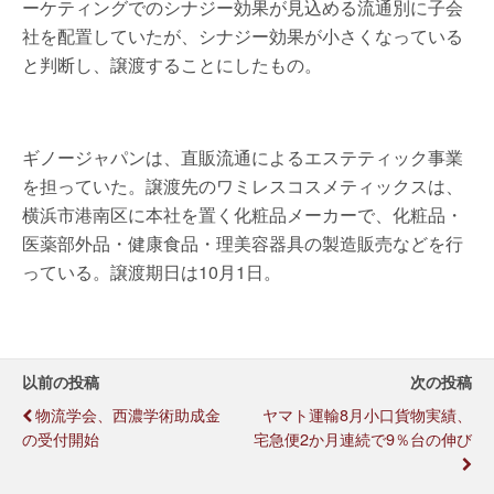
ーケティングでのシナジー効果が見込める流通別に子会
社を配置していたが、シナジー効果が小さくなっている
と判断し、譲渡することにしたもの。
ギノージャパンは、直販流通によるエステティック事業
を担っていた。譲渡先のワミレスコスメティックスは、
横浜市港南区に本社を置く化粧品メーカーで、化粧品・
医薬部外品・健康食品・理美容器具の製造販売などを行
っている。譲渡期日は10月1日。
以前の投稿
次の投稿
物流学会、西濃学術助成金
ヤマト運輸8月小口貨物実績、
の受付開始
宅急便2か月連続で9％台の伸び