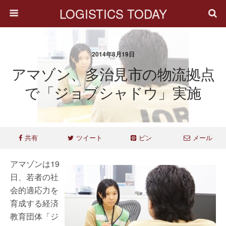
LOGISTICS TODAY
2014年8月19日
アマゾン、多治見市の物流拠点
で「ジョブシャドウ」実施
共有
ツイート
ピン
メール
アマゾンは19
日、若者の社
会的適応力を
育成する経済
教育団体「ジ