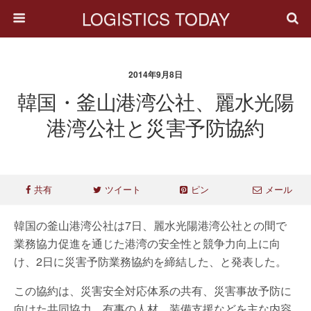
LOGISTICS TODAY
2014年9月8日
韓国・釜山港湾公社、麗水光陽
港湾公社と災害予防協約
共有
ツイート
ピン
メール
韓国の釜山港湾公社は7日、麗水光陽港湾公社との間で
業務協力促進を通じた港湾の安全性と競争力向上に向
け、2日に災害予防業務協約を締結した、と発表した。
この協約は、災害安全対応体系の共有、災害事故予防に
向けた共同協力、有事の人材、装備支援などを主な内容