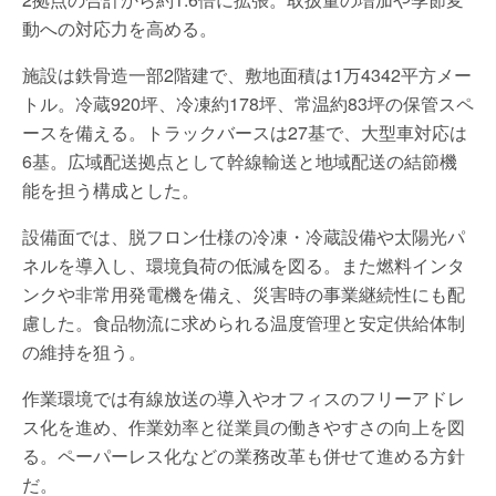
動への対応力を高める。
施設は鉄骨造一部2階建で、敷地面積は1万4342平方メー
トル。冷蔵920坪、冷凍約178坪、常温約83坪の保管スペ
ースを備える。トラックバースは27基で、大型車対応は
6基。広域配送拠点として幹線輸送と地域配送の結節機
能を担う構成とした。
設備面では、脱フロン仕様の冷凍・冷蔵設備や太陽光パ
ネルを導入し、環境負荷の低減を図る。また燃料インタ
ンクや非常用発電機を備え、災害時の事業継続性にも配
慮した。食品物流に求められる温度管理と安定供給体制
の維持を狙う。
作業環境では有線放送の導入やオフィスのフリーアドレ
ス化を進め、作業効率と従業員の働きやすさの向上を図
る。ペーパーレス化などの業務改革も併せて進める方針
だ。