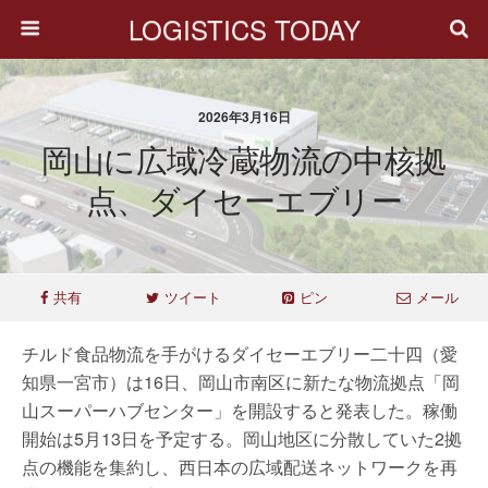
LOGISTICS TODAY
2026年3月16日
岡山に広域冷蔵物流の中核拠
点、ダイセーエブリー
共有
ツイート
ピン
メール
チルド食品物流を手がけるダイセーエブリー二十四（愛
知県一宮市）は16日、岡山市南区に新たな物流拠点「岡
山スーパーハブセンター」を開設すると発表した。稼働
開始は5月13日を予定する。岡山地区に分散していた2拠
点の機能を集約し、西日本の広域配送ネットワークを再