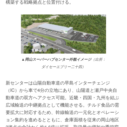
構築する戦略拠点と位置付ける。
▲岡山スーパーハブセンター外観イメージ
（出所：
ダイセーエブリー二十四）
新センターは山陽自動車道の早島インターチェンジ
（IC）から車で4分の立地にあり、山陽道と瀬戸中央自
動車道の双方へアクセス可能。近畿・四国・九州を結ぶ
広域輸送の中継拠点として機能させる。チルド食品の需
要拡大に対応するため、幹線輸送の一元化とオペレーシ
ョン集約を進めるとともに、倉庫面積を従来の岡山地区
2拠点の合計から約1.6倍に拡張。取扱量の増加や季節変