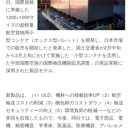
日、国際規格
に準拠した
1200×1000サ
イズの超軽量
航空貨物用小
型コンテナ（ボックス型パレット）を開発し、日本市場
での販売を開始したと発表した。国土交通省が2月中旬
から3月上旬にかけて実施した「小型コンテナを活用し
た中部国際空港の国際物流機能拡充調査」の実証実験に
採用された製品モデル。
新製品は、（1）ULD、機材への積載効率UP（2）航空
輸送コストの削減（3）梱包材のコストダウン（4）輸送
セキュリティーの向上（5）環境負荷の軽減――などの
実現を目指したもので、今後、同社では、電子部品、電
機、精密機器、半導体、医薬品、医療機器、アパレルメ