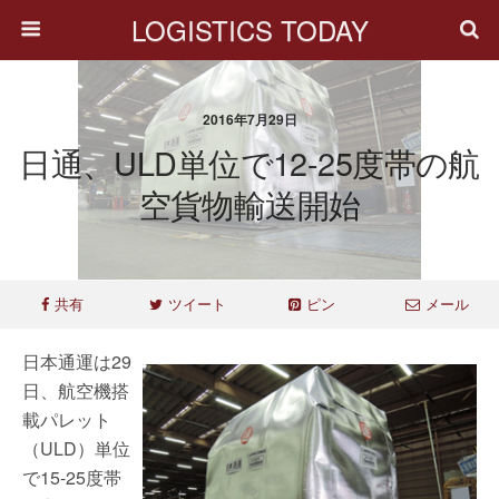
LOGISTICS TODAY
2016年7月29日
日通、ULD単位で12-25度帯の航
空貨物輸送開始
共有
ツイート
ピン
メール
日本通運は29
日、航空機搭
載パレット
（ULD）単位
で15-25度帯