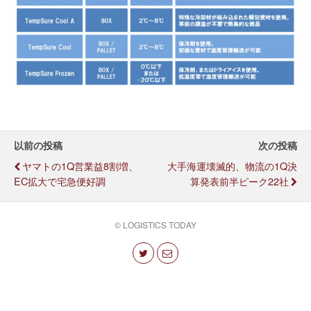
以前の投稿
次の投稿
ヤマトの1Q営業益8割増、
大手海運壊滅的、物流の1Q決
EC拡大で宅急便好調
算発表前半ピーク22社
© LOGISTICS TODAY