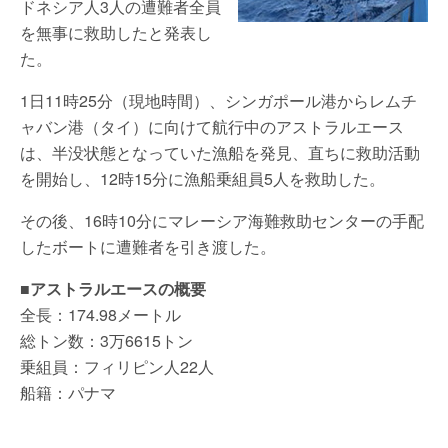
ドネシア人3人の遭難者全員
を無事に救助したと発表し
た。
1日11時25分（現地時間）、シンガポール港からレムチ
ャバン港（タイ）に向けて航行中のアストラルエース
は、半没状態となっていた漁船を発見、直ちに救助活動
を開始し、12時15分に漁船乗組員5人を救助した。
その後、16時10分にマレーシア海難救助センターの手配
したボートに遭難者を引き渡した。
■アストラルエースの概要
全長：174.98メートル
総トン数：3万6615トン
乗組員：フィリピン人22人
船籍：パナマ