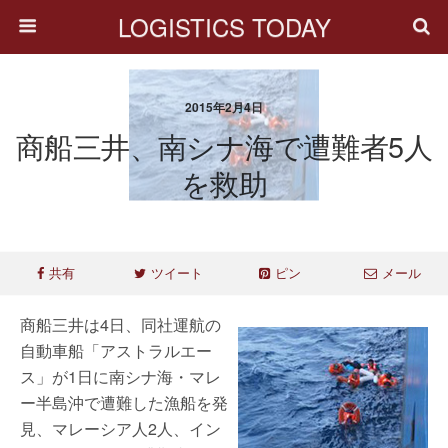
LOGISTICS TODAY
2015年2月4日
商船三井、南シナ海で遭難者5人
を救助
共有
ツイート
ピン
メール
商船三井は4日、同社運航の
自動車船「アストラルエー
ス」が1日に南シナ海・マレ
ー半島沖で遭難した漁船を発
見、マレーシア人2人、イン