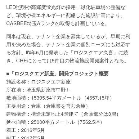
LED照明や高輝度蛍光灯の採用、緑化駐車場の整備な
ど、環境や省エネルギーに配慮した施設計画により、
CASBEE埼玉Aランクの取得も計画している。
同車は現在、テナント企業を募集しているが、早期に利
用を決めた場合、テナント企業の個別ニーズにも対応す
る方針。昨年5月に発表した「ロジスクエア久喜」に続
き、CREにとっては5件目の物流施設開発案件となる。
■「ロジスクエア新座」開発プロジェクト概要
施設名称：ロジスクエア新座
所在地：埼玉県新座市中野1-
敷地面積：15395.54平方メートル（4657.15坪）
主要用途：倉庫（倉庫業を営む倉庫）
建物構造：構造未定地上4階建て（倉庫部分は3層）
延べ面積：25000平方メートル（7562.5坪）
着工：2016年5月
竣工：2017年5月