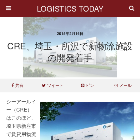
LOGISTICS TODAY
2015年2月16日
CRE、埼玉・所沢で新物流施設
の開発着手
共有
ツイート
ピン
メール
シーアールイ
ー（CRE）
はこのほど、
埼玉県新座市
で賃貸用物流