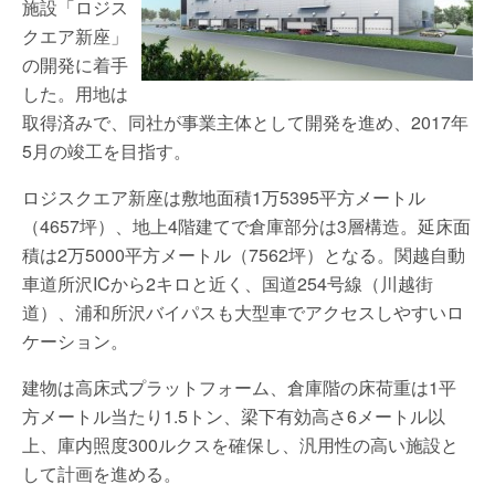
施設「ロジス
クエア新座」
の開発に着手
した。用地は
取得済みで、同社が事業主体として開発を進め、2017年
5月の竣工を目指す。
ロジスクエア新座は敷地面積1万5395平方メートル
（4657坪）、地上4階建てで倉庫部分は3層構造。延床面
積は2万5000平方メートル（7562坪）となる。関越自動
車道所沢ICから2キロと近く、国道254号線（川越街
道）、浦和所沢バイパスも大型車でアクセスしやすいロ
ケーション。
建物は高床式プラットフォーム、倉庫階の床荷重は1平
方メートル当たり1.5トン、梁下有効高さ6メートル以
上、庫内照度300ルクスを確保し、汎用性の高い施設と
して計画を進める。