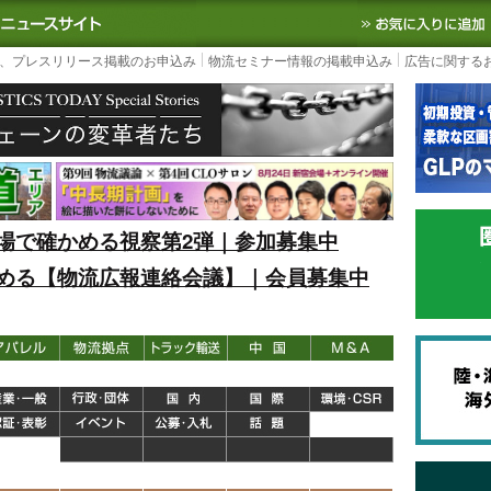
S TODAY｜国内最大の物流ニュースサイト
3PL, SCMなど国内外の最新の物流
、プレスリリース掲載のお申込み
物流セミナー情報の掲載申込み
広告に関する
場で確かめる視察第2弾｜参加募集中
める【物流広報連絡会議】｜会員募集中