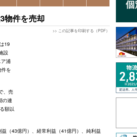
設3物件を売却
>>
この記事を印刷する（PDF）
は19
施設
エア浦
物件を
で、売
期の連
する額以
利益（43億円）、経常利益（41億円）、純利益