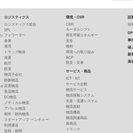
ロジスティクス
環境・CSR
話
ロジスティクス総合
CSR
短
モーダルシフト
3PL
D
フォワーダー
再生可能エネルギー
の
事
倉庫
安全
港湾
燃料
値
トラック輸送
環境への取り組み
新
海運
BCP
高
防災・災害
航空
鉄道
サービス・商品
物流子会社
ICT・IoT
静脈物流
サービス全般
災害物流
ンネ
物流サービス
食品物流
物流情報システム
EC物流
生産・流通システム
メディカル物流
物流資材
アパレル物流
物流機器
都市・館内物流
物流関連商品
スタートアップ･ベンチャー
新商品
利用運送
トラック
貿易・税関