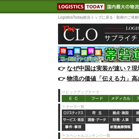
LOGISTIC
LogisticsToday総合トップに戻る
取材のご依頼
👉️
なぜ中国は実装が速い？現
👉️
物流の価値「伝える力」高
ピックアップテーマ
テーマ一覧
スペシャルコンテンツ一覧