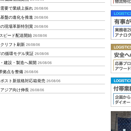
送需要で業績上振れ
26/08/06
流基盤の進化を推進
26/08/06
賞の現場革新特別賞
26/08/06
しスピード配送開始
26/08/06
ークリフト刷新
26/08/06
材の循環モデル実証
26/08/06
物流・建設・製造へ展開
26/08/06
帯拠点を整備
26/08/06
クポスト新規格対応箱発売
26/08/06
・アジア向け伸長
26/08/06