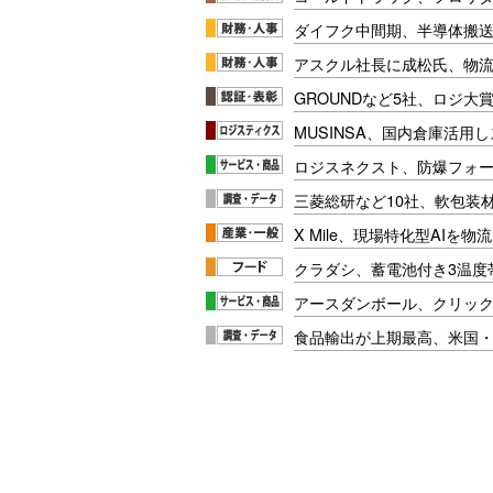
ダイフク中間期、半導体搬
アスクル社長に成松氏、物
GROUNDなど5社、ロジ大
MUSINSA、国内倉庫活用
ロジスネクスト、防爆フォ
三菱総研など10社、軟包装
X Mile、現場特化型AIを
クラダシ、蓄電池付き3温度
アースダンボール、クリッ
食品輸出が上期最高、米国