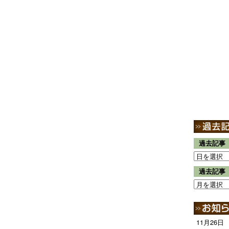
過去記事
過去記事
11月26日