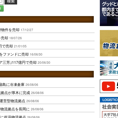
録
2物件を売却
17/12/27
を売却
18/07/26
億円で売却
21/01/05
件をファンドに売却
16/06/30
ア三芳｣117億円で売却
20/06/30
扇島に冷凍倉庫
26/08/06
域拠点が厚木に完成
26/08/06
運営型物流拠点
26/08/06
温物流拠点を長岡に
26/08/06
ダに低温物流拠点
26/08/06