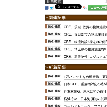
ニュース登
CRE、茨城･佐賀の物流施設
CRE、春日部市の物流施設
CRE、物流施設3棟を207
CRE、埼玉県の物流施設2
CRE、新設物件｢ロジスクエ
1万パレットを自動搬送、東
日本GLP、重量物対応の広
住友林業G、厚木に初の自社
横浜冷凍、日本海側初の低
コールドトラック、フロリ