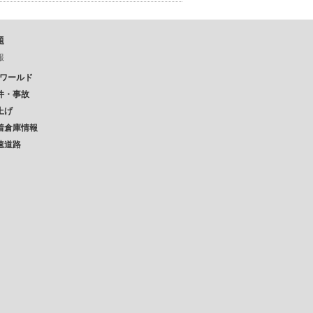
題
報
Pワールド
件・事故
上げ
着倉庫情報
速道路