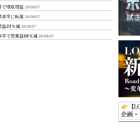
昇で増収増益
26/08/07
業赤字に転落
26/08/07
益23％減
26/08/07
赤字で営業益68％減
26/08/07