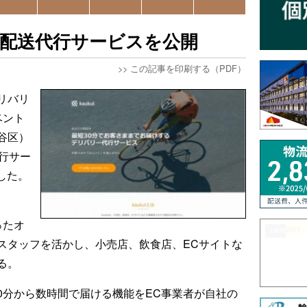
0分の配送代行サービスを公開
>>
この記事を印刷する（PDF）
リバリ
ベント
谷区）
行サー
開した。
。
ったオ
スタッフを活かし、小売店、飲食店、ECサイトな
る。
0分から数時間で届ける機能をEC事業者が自社の