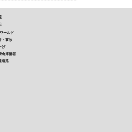
題
報
Pワールド
件・事故
上げ
着倉庫情報
速道路