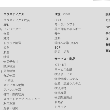
ロジスティクス
環境・CSR
話
ロジスティクス総合
CSR
短
モーダルシフト
3PL
D
フォワーダー
再生可能エネルギー
の
事
倉庫
安全
港湾
燃料
値
トラック輸送
環境への取り組み
新
海運
BCP
高
防災・災害
航空
鉄道
サービス・商品
物流子会社
ICT・IoT
静脈物流
サービス全般
災害物流
ンネ
物流サービス
食品物流
物流情報システム
EC物流
生産・流通システム
メディカル物流
物流資材
アパレル物流
物流機器
都市・館内物流
物流関連商品
スタートアップ･ベンチャー
新商品
利用運送
トラック
貿易・税関