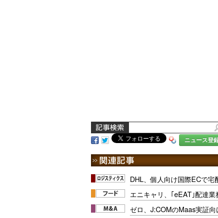
ニュース登
DHL、個人向け国際ECで宅
エニキャリ、｢eEAT｣配達
ゼロ、J:COMのMaas実証