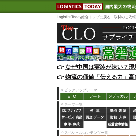
LOGISTIC
LogisticsToday総合トップに戻る
取材のご依頼
👉️
なぜ中国は実装が速い？現
👉️
物流の価値「伝える力」高
ピックアップテーマ
テーマ一覧
スペシャルコンテンツ一覧