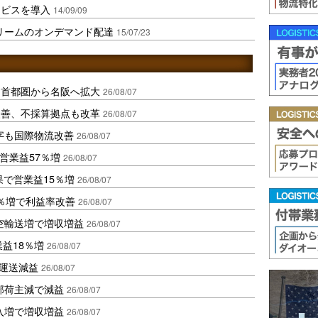
ービスを導入
14/09/09
クリームのオンデマンド配達
15/07/23
、首都圏から名阪へ拡大
26/08/07
に改善、不採算拠点も改革
26/08/07
字も国際物流改善
26/08/07
営業益57％増
26/08/07
果で営業益15％増
26/08/07
2％増で利益率改善
26/08/07
空輸送増で増収増益
26/08/07
業益18％増
26/08/07
も運送減益
26/08/07
部荷主減で減益
26/08/07
入増で増収増益
26/08/07