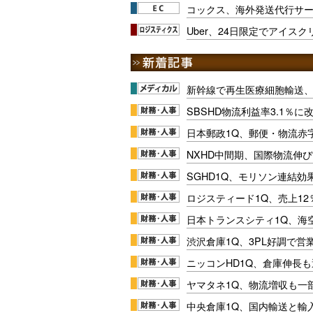
コックス、海外発送代行サ
Uber、24日限定でアイス
新幹線で再生医療細胞輸送
SBSHD物流利益率3.1％
日本郵政1Q、郵便・物流赤
NXHD中間期、国際物流伸び
SGHD1Q、モリソン連結効
ロジスティード1Q、売上1
日本トランスシティ1Q、海
渋沢倉庫1Q、3PL好調で営
ニッコンHD1Q、倉庫伸長
ヤマタネ1Q、物流増収も一
中央倉庫1Q、国内輸送と輸