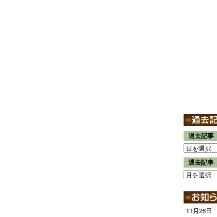
過去記事
過去記事
11月26日