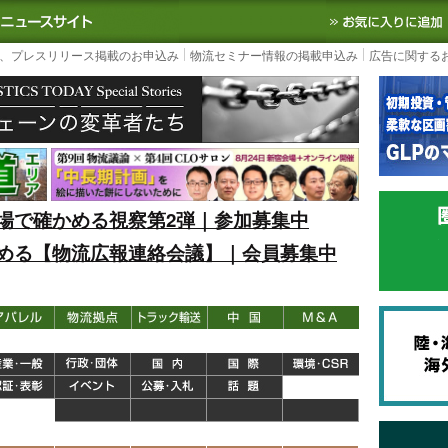
S TODAY｜国内最大の物流ニュースサイト
3PL, SCMなど国内外の最新の物流
、プレスリリース掲載のお申込み
物流セミナー情報の掲載申込み
広告に関する
場で確かめる視察第2弾｜参加募集中
める【物流広報連絡会議】｜会員募集中