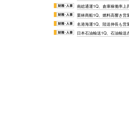
南総通運1Q、倉庫稼働率上
栗林商船1Q、燃料高響き営
名港海運1Q、陸送伸長も営業
日本石油輸送1Q、石油輸送