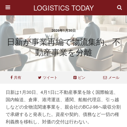
LOGISTICS TODAY
2026年1月30日
日新が事業再編で物流集約、不
動産事業を分離
共有
ツイート
ピン
メール
日新は1月30日、4月1日に不動産事業を除く国際輸送、
国内輸送、倉庫、港湾運送、通関、船舶代理店、引っ越
しなどの全物流関連事業を、親会社のBCJ-98へ吸収分割
で承継すると発表した。資産や契約、債務など一切の権
利義務を移転し、対価の交付は行わない。