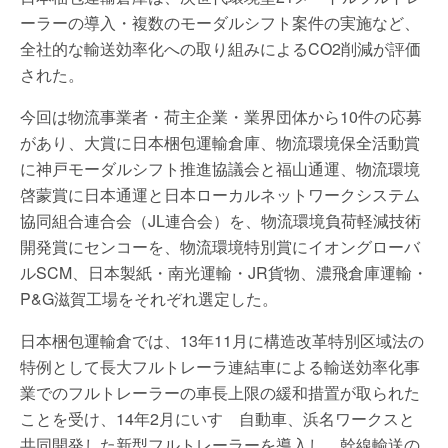
ーラーの導入・複数のモーダルシフト案件の実施など、
全社的な輸送効率化への取り組みによるCO2削減が評価
された。
今回は物流事業者・荷主企業・業界団体から10件の応募
があり、大賞に日本梱包運輸倉庫、物流環境保全活動賞
に神戸モーダルシフト推進協議会と福山通運、物流環境
啓蒙賞に日本通運と日本ローカルネットワークシステム
協同組合連合会（JL連合会）を、物流環境負荷軽減技術
開発賞にセンコーを、物流環境特別賞にイオングローバ
ルSCM、日本製紙・南光運輸・JR貨物、濃飛倉庫運輸・
P&G滋賀工場をそれぞれ選定した。
日本梱包運輸倉では、13年11月に構造改革特別区域法の
特例として長大フルトレーラ連結車による輸送効率化事
業でのフルトレーラーの車長上限の緩和措置が取られた
ことを受け、14年2月にいすゞ自動車、浜名ワークスと
共同開発した新型フルトレーラーを導入し、幹線輸送の