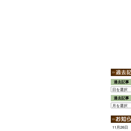
過去記事
過去記事
11月26日