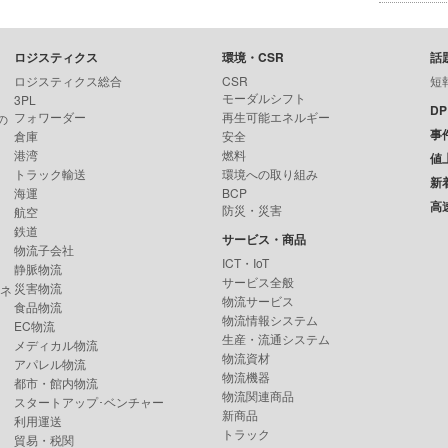
ロジスティクス
環境・CSR
話
ロジスティクス総合
CSR
短
モーダルシフト
3PL
D
フォワーダー
再生可能エネルギー
の
事
倉庫
安全
港湾
燃料
値
トラック輸送
環境への取り組み
新
海運
BCP
高
防災・災害
航空
鉄道
サービス・商品
物流子会社
ICT・IoT
静脈物流
サービス全般
災害物流
ンネ
物流サービス
食品物流
物流情報システム
EC物流
生産・流通システム
メディカル物流
物流資材
アパレル物流
物流機器
都市・館内物流
物流関連商品
スタートアップ･ベンチャー
新商品
利用運送
トラック
貿易・税関