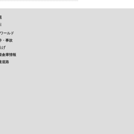
題
報
Pワールド
件・事故
上げ
着倉庫情報
速道路