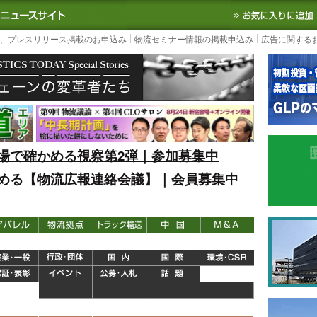
S TODAY｜国内最大の物流ニュースサイト
3PL, SCMなど国内外の最新の物流
、プレスリリース掲載のお申込み
物流セミナー情報の掲載申込み
広告に関する
場で確かめる視察第2弾｜参加募集中
める【物流広報連絡会議】｜会員募集中