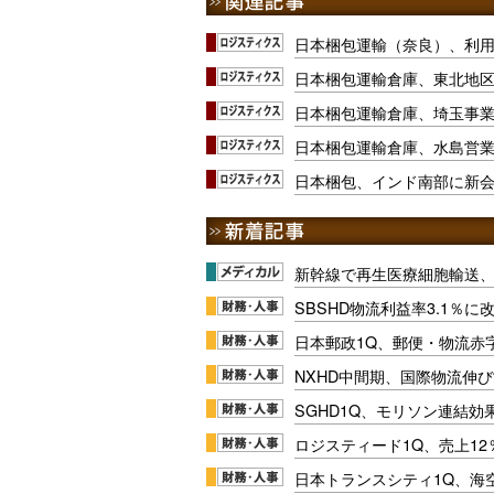
日本梱包運輸（奈良）、利
日本梱包運輸倉庫、東北地
日本梱包運輸倉庫、埼玉事
日本梱包運輸倉庫、水島営
日本梱包、インド南部に新
新幹線で再生医療細胞輸送
SBSHD物流利益率3.1％
日本郵政1Q、郵便・物流赤
NXHD中間期、国際物流伸び
SGHD1Q、モリソン連結効
ロジスティード1Q、売上1
日本トランスシティ1Q、海