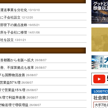
用運送事業を分社化
13/10/10
区に子会社設立
12/12/20
業部管下の拠点改称
19/05/21
業所を子会社に移管
14/01/06
会社を設立
13/01/21
、首都圏から名阪へ拡大
26/08/07
に改善、不採算拠点も改革
26/08/07
字も国際物流改善
26/08/07
営業益57％増
26/08/07
果で営業益15％増
26/08/07
2％増で利益率改善
26/08/07
空輸送増で増収増益
26/08/07