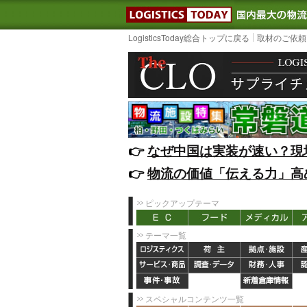
LOGISTIC
LogisticsToday総合トップに戻る
取材のご依頼
👉️
なぜ中国は実装が速い？現
👉️
物流の価値「伝える力」高
ピックアップテーマ
テーマ一覧
スペシャルコンテンツ一覧