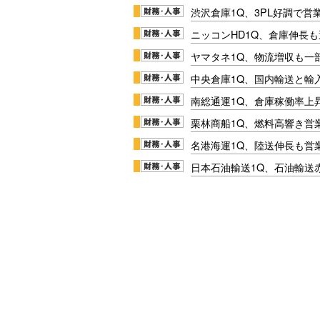
渋沢倉庫1Q、3PL好調で営
ニッコンHD1Q、倉庫伸長
ヤマタネ1Q、物流増収も一
中央倉庫1Q、国内輸送と輸
南総通運1Q、倉庫稼働率上
栗林商船1Q、燃料高響き営
名港海運1Q、陸送伸長も営業
日本石油輸送1Q、石油輸送