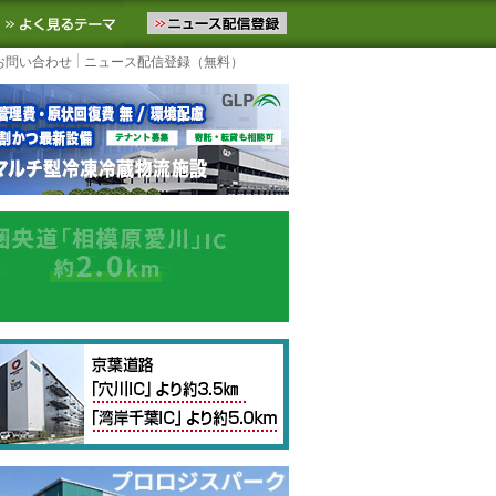
ニュースをお届けします。物流ニュースメール配信を登録すると、平日
お気に入りに追加
よく見るテーマ
お問い合わせ
ニュース配信登録（無料）