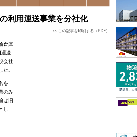
の利用運送事業を分社化
>>
この記事を印刷する（PDF）
輸倉庫
用運送
設会社
した。
名を
業のみ
輸は旧
とし