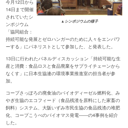
今月12日から
14日まで開催
されていたシ
▲シンポジウムの様子
ンポジウム
「協同組合：
持続可能な発展とゼロハンガーのために人々をエンパワ
ーする」にパネリストとして参加した、と発表した。
13日に行われたパネルディスカッション「持続可能な生
産と消費：食品ロスと食品廃棄をサプライチェーンから
なくす」に日本生協連の環境事業推進室の担当者が参
加。
コープさっぽろの廃食油のバイオディーゼル燃料化、み
やぎ生協のエコフィード（食品残渣を原料にした家畜の
飼料）システム、大阪いずみ市民生協の食品残渣の堆肥
化、コープこうべのバイオマス発電――の4事例を紹介
した。