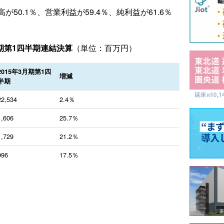
50.1％、営業利益が59.4％、純利益が61.6％
期第1四半期連結決算
（単位：百万円）
2015年3月期第1四
増減
半期
22,534
2.4％
1,606
25.7％
1,729
21.2％
996
17.5％