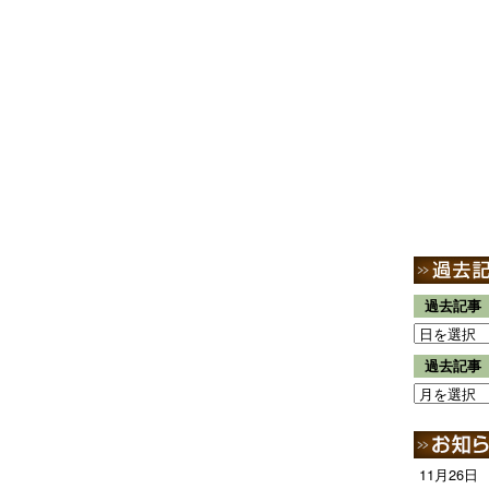
過去記事
過去記事
11月26日