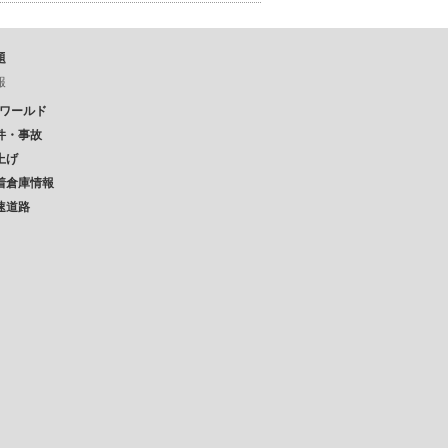
題
報
Pワールド
件・事故
上げ
着倉庫情報
速道路