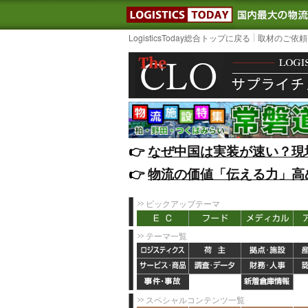
LOGISTIC
LogisticsToday総合トップに戻る
取材のご依頼
👉️
なぜ中国は実装が速い？現
👉️
物流の価値「伝える力」高
ピックアップテーマ
テーマ一覧
スペシャルコンテンツ一覧