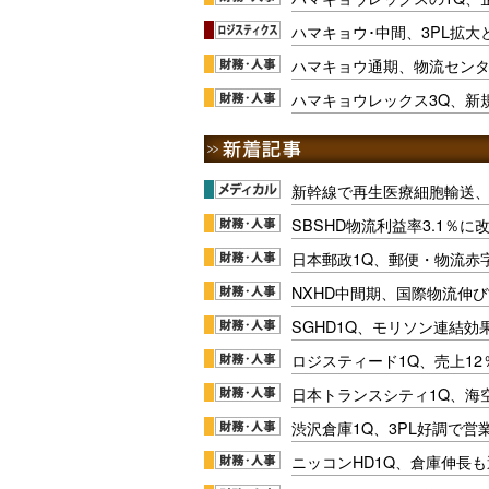
ハマキョウ･中間、3PL拡
ハマキョウ通期、物流センタ
ハマキョウレックス3Q、新
新幹線で再生医療細胞輸送
SBSHD物流利益率3.1％
日本郵政1Q、郵便・物流赤
NXHD中間期、国際物流伸び
SGHD1Q、モリソン連結効
ロジスティード1Q、売上1
日本トランスシティ1Q、海
渋沢倉庫1Q、3PL好調で営
ニッコンHD1Q、倉庫伸長