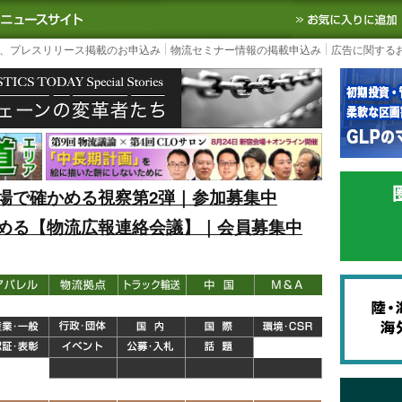
S TODAY｜国内最大の物流ニュースサイト
3PL, SCMなど国内外の最新の物流
、プレスリリース掲載のお申込み
物流セミナー情報の掲載申込み
広告に関する
場で確かめる視察第2弾｜参加募集中
める【物流広報連絡会議】｜会員募集中