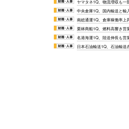
ヤマタネ1Q、物流増収も一
中央倉庫1Q、国内輸送と輸
南総通運1Q、倉庫稼働率上
栗林商船1Q、燃料高響き営
名港海運1Q、陸送伸長も営業
日本石油輸送1Q、石油輸送