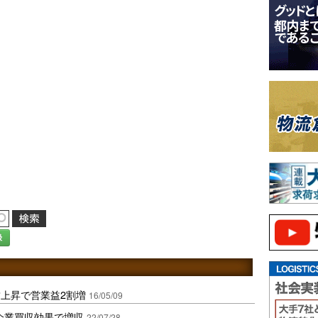
録
上昇で営業益2割増
16/05/09
企業買収効果で増収
22/07/28