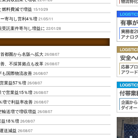
大と燃料費減で増益
15/10/29
ー寄与し営利4％増
21/05/11
規受託案件寄与し増益に
22/01/28
、首都圏から名阪へ拡大
26/08/07
に改善、不採算拠点も改革
26/08/07
字も国際物流改善
26/08/07
営業益57％増
26/08/07
果で営業益15％増
26/08/07
2％増で利益率改善
26/08/07
空輸送増で増収増益
26/08/07
業益18％増
26/08/07
も運送減益
26/08/07