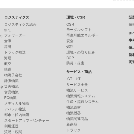
ロジスティクス
環境・CSR
話
ロジスティクス総合
CSR
短
モーダルシフト
3PL
D
フォワーダー
再生可能エネルギー
の
事
倉庫
安全
港湾
燃料
値
トラック輸送
環境への取り組み
新
海運
BCP
高
防災・災害
航空
鉄道
サービス・商品
物流子会社
ICT・IoT
静脈物流
サービス全般
災害物流
ンネ
物流サービス
食品物流
物流情報システム
EC物流
生産・流通システム
メディカル物流
物流資材
アパレル物流
物流機器
都市・館内物流
物流関連商品
スタートアップ･ベンチャー
新商品
利用運送
トラック
貿易・税関