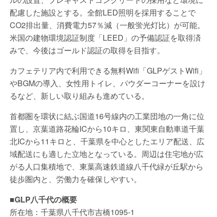
配慮した施設とする。全館LED照明を採用することで
CO2排出量、消費電力57％減（一般蛍光灯比）が可能。
米国の建物環境認証制度「LEED」の予備認証を取得済
みで、今後はゴールド認証の取得を目指す。
カフェテリア内で利用できる無料Wifi「GLPゲストWifi」
やBGMの導入、女性用トイレ、パウダーコーナーを設け
るなど、新しい取り組みも進めている。
首都圏を環状に結ぶ国道16号線内の工業団地の一角に位
置し、京葉道路花輪ICから10キロ、東関東自動車道千葉
北ICから11キロと、千葉県を中心としたエリア配送、広
域配送にも適した立地となっている。周辺は住宅地が広
がる人口集積地で、東葉高速鉄道線八千代緑が丘駅から
徒歩圏内と、労働力を確保しやすい。
■GLP八千代の概要
所在地：千葉県八千代市吉橋1095-1