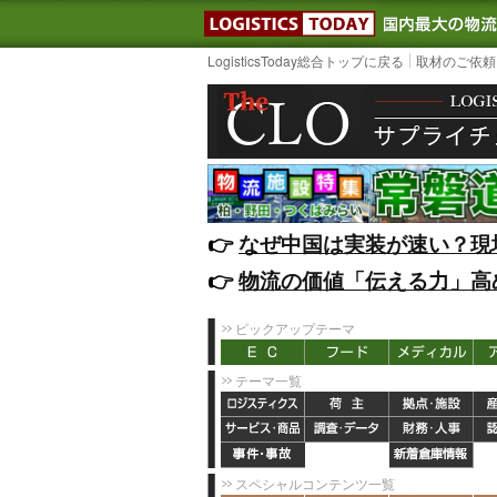
LOGISTIC
LogisticsToday総合トップに戻る
取材のご依頼
👉️
なぜ中国は実装が速い？現
👉️
物流の価値「伝える力」高
ピックアップテーマ
テーマ一覧
スペシャルコンテンツ一覧