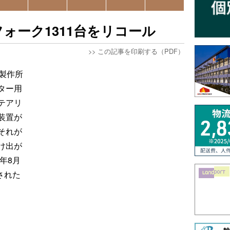
ォーク1311台をリコール
>>
この記事を印刷する（PDF）
製作所
ター用
テアリ
装置が
それが
け出が
年8月
された