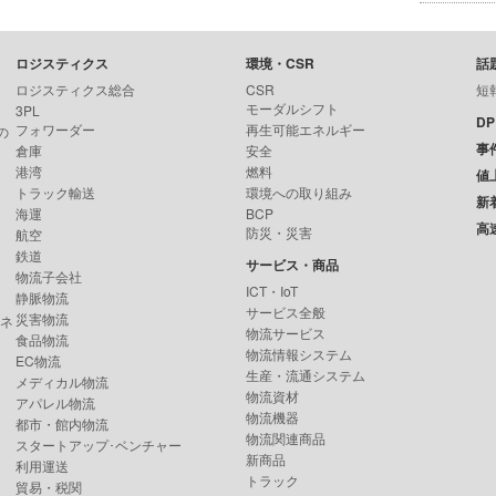
ロジスティクス
環境・CSR
話
ロジスティクス総合
CSR
短
モーダルシフト
3PL
D
フォワーダー
再生可能エネルギー
の
事
倉庫
安全
港湾
燃料
値
トラック輸送
環境への取り組み
新
海運
BCP
高
防災・災害
航空
鉄道
サービス・商品
物流子会社
ICT・IoT
静脈物流
サービス全般
災害物流
ンネ
物流サービス
食品物流
物流情報システム
EC物流
生産・流通システム
メディカル物流
物流資材
アパレル物流
物流機器
都市・館内物流
物流関連商品
スタートアップ･ベンチャー
新商品
利用運送
トラック
貿易・税関