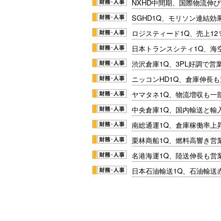
NXHD中間期、国際物流伸び
SGHD1Q、モリソン連結効
ロジスティード1Q、売上1
日本トランスシティ1Q、海
渋沢倉庫1Q、3PL好調で営
ニッコンHD1Q、倉庫伸長
ヤマタネ1Q、物流増収も一
中央倉庫1Q、国内輸送と輸
南総通運1Q、倉庫稼働率上
栗林商船1Q、燃料高響き営
名港海運1Q、陸送伸長も営業
日本石油輸送1Q、石油輸送