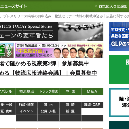
S TODAY｜国内最大の物流ニュースサイト
3PL, SCMなど国内外の最新の物流
、プレスリリース掲載のお申込み
物流セミナー情報の掲載申込み
広告に関する
場で確かめる視察第2弾｜参加募集中
める【物流広報連絡会議】｜会員募集中