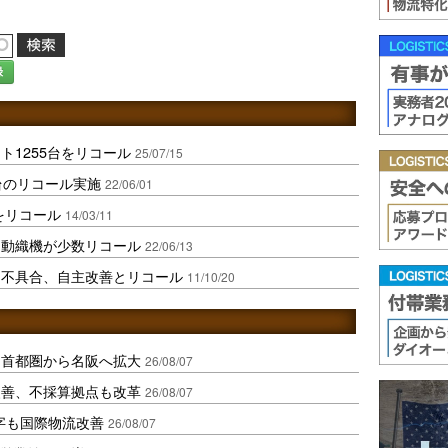
録
ト1255台をリコール
25/07/15
台のリコール実施
22/06/01
をリコール
14/03/11
自動織機が少数リコール
22/06/13
に不具合、自主改善とリコール
11/10/20
、首都圏から名阪へ拡大
26/08/07
に改善、不採算拠点も改革
26/08/07
字も国際物流改善
26/08/07