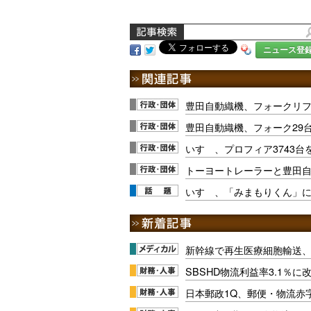
ニュース登
豊田自動織機、フォークリフ
豊田自動織機、フォーク29
いすゞ、プロフィア3743台
トーヨートレーラーと豊田
いすゞ、「みまもりくん」
新幹線で再生医療細胞輸送
SBSHD物流利益率3.1％
日本郵政1Q、郵便・物流赤