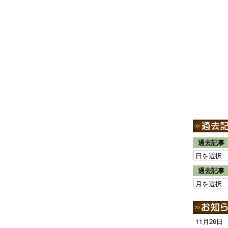
過去記事
過去記事
11月26日