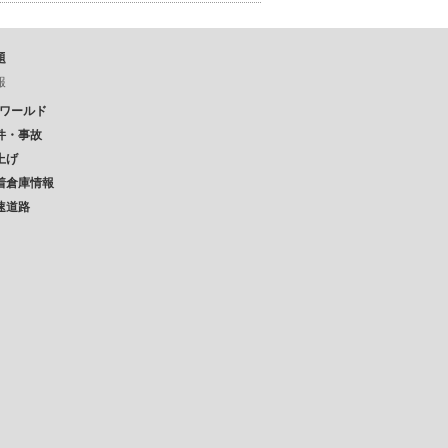
題
報
Pワールド
件・事故
上げ
着倉庫情報
速道路