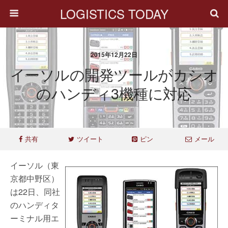
LOGISTICS TODAY
2015年12月22日
イーソルの開発ツールがカシオ
のハンディ3機種に対応
共有
ツイート
ピン
メール
イーソル（東
京都中野区）
は22日、同社
のハンディタ
ーミナル用エ