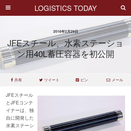
LOGISTICS TODAY
2016年2月29日
JFEスチール、水素ステーショ
ン用40L蓄圧容器を初公開
共有
ツイート
ピン
メール
JFEスチール
とJFEコンテ
イナーは、独
自に開発した
水素ステーシ