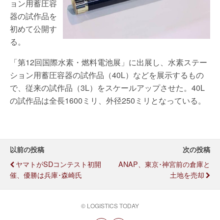
ョン用蓄圧容
器の試作品を
初めて公開す
る。
「第12回国際水素・燃料電池展」に出展し、水素ステー
ション用蓄圧容器の試作品（40L）などを展示するもの
で、従来の試作品（3L）をスケールアップさせた。40L
の試作品は全長1600ミリ、外径250ミリとなっている。
以前の投稿
次の投稿
ヤマトがSDコンテスト初開
ANAP、東京･神宮前の倉庫と
催、優勝は兵庫･森崎氏
土地を売却
© LOGISTICS TODAY