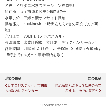
名称：イワタニ水素ステーション福岡県庁
所在地：福岡市博多区東公園7番7号
水素供給：圧縮水素オフサイト供給
供給能力：100Nm3/h（1時間あたり2台の満充てんが可
能）
充填圧力：70MPa（メガパスカル）
設備構成：水素圧縮機、蓄圧器、ディスペンサーなど
営業時間：月曜日12-16時、火-金曜日10-16時（金曜日は
15時まで）※祝日・年末年始を除く
以前の投稿
次の投稿
日本ロジステック、市川市
物流品質と環境負荷低減の両立
の施設内に新センター
考える、神戸の産官学
© LOGISTICS TODAY