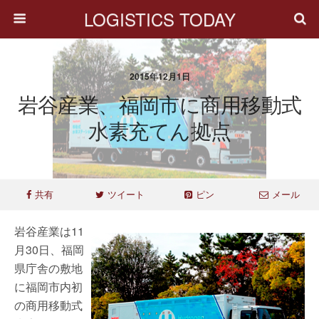
LOGISTICS TODAY
2015年12月1日
岩谷産業、福岡市に商用移動式
水素充てん拠点
共有
ツイート
ピン
メール
岩谷産業は11
月30日、福岡
県庁舎の敷地
に福岡市内初
の商用移動式