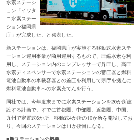
水素ステーシ
ョン「イワタ
ニ水素ステー
ション福岡県
庁」が完成した、と発表した。
新ステーションは、福岡県庁が実施する移動式水素ステ
ーション運用事業が商用運用するもので、圧縮水素を利
用し、ステーション内のコンプレッサーで昇圧し、高圧
水素ディスペンサーで水素ステーションの蓄圧器と燃料
電池自動車の車載容器との差圧を利用して県庁を拠点に
燃料電池自動車への水素充てんを行う。
同社では、今年度末までに水素ステーションを20か所建
設する計画で、すでに首都圏、中部圏、近畿圏、中国、
九州で定置式6か所、移動式4か所の10か所を開設してお
り、今回のステーションは11か所目になる。
■新ステーションの概要