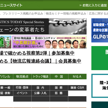
S TODAY｜国内最大の物流ニュースサイト
3PL, SCMなど国内外の最新の物流
、プレスリリース掲載のお申込み
物流セミナー情報の掲載申込み
広告に関する
場で確かめる視察第2弾｜参加募集中
める【物流広報連絡会議】｜会員募集中