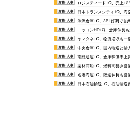
ロジスティード1Q、売上1
日本トランスシティ1Q、海
渋沢倉庫1Q、3PL好調で営
ニッコンHD1Q、倉庫伸長
ヤマタネ1Q、物流増収も一
中央倉庫1Q、国内輸送と輸
南総通運1Q、倉庫稼働率上
栗林商船1Q、燃料高響き営
名港海運1Q、陸送伸長も営業
日本石油輸送1Q、石油輸送