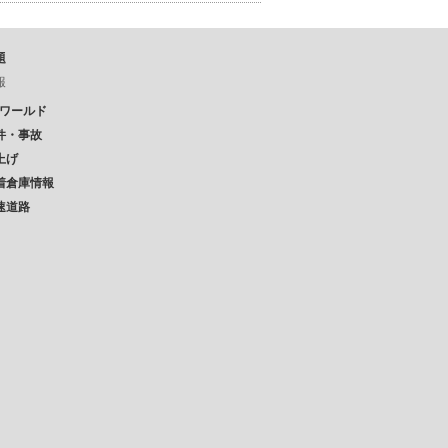
題
報
Pワールド
件・事故
上げ
着倉庫情報
速道路