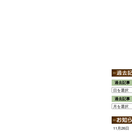
過去記事
過去記事
11月26日