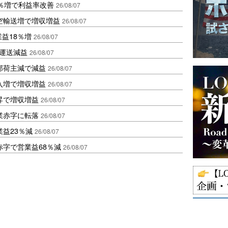
2％増で利益率改善
26/08/07
空輸送増で増収増益
26/08/07
業益18％増
26/08/07
も運送減益
26/08/07
部荷主減で減益
26/08/07
入増で増収増益
26/08/07
昇で増収増益
26/08/07
業赤字に転落
26/08/07
益23％減
26/08/07
赤字で営業益68％減
26/08/07