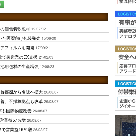
録
応の個包装軟包材
19/07/02
いた医薬向け包装発売
15/06/30
リアフィルムを開発
17/09/21
化で製造業のDX支援
21/02/03
電池用包材の生産増強
12/08/23
、首都圏から名阪へ拡大
26/08/07
に改善、不採算拠点も改革
26/08/07
字も国際物流改善
26/08/07
営業益57％増
26/08/07
果で営業益15％増
26/08/07