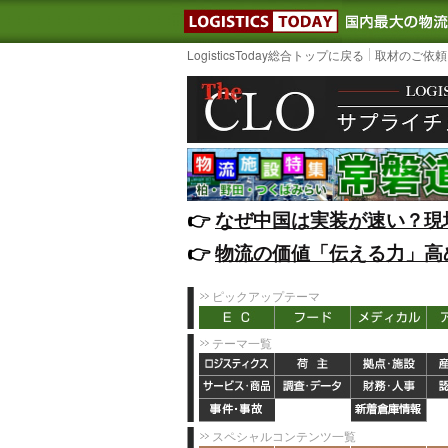
LOGISTIC
LogisticsToday総合トップに戻る
取材のご依頼
👉️
なぜ中国は実装が速い？現
👉️
物流の価値「伝える力」高
ピックアップテーマ
テーマ一覧
スペシャルコンテンツ一覧