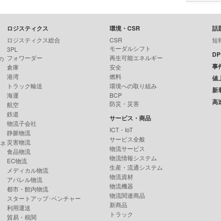
ロジスティクス
環境・CSR
話
ロジスティクス総合
CSR
短
モーダルシフト
3PL
D
フォワーダー
再生可能エネルギー
の
事
倉庫
安全
港湾
燃料
値
トラック輸送
環境への取り組み
新
海運
BCP
高
防災・災害
航空
鉄道
サービス・商品
物流子会社
ICT・IoT
静脈物流
サービス全般
災害物流
ンネ
物流サービス
食品物流
物流情報システム
EC物流
生産・流通システム
メディカル物流
物流資材
アパレル物流
物流機器
都市・館内物流
物流関連商品
スタートアップ･ベンチャー
新商品
利用運送
トラック
貿易・税関