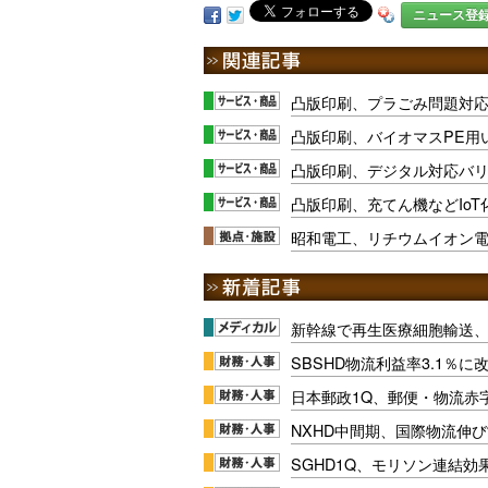
ニュース登
凸版印刷、プラごみ問題対
凸版印刷、バイオマスPE用
凸版印刷、デジタル対応バ
凸版印刷、充てん機などIoT
昭和電工、リチウムイオン
新幹線で再生医療細胞輸送
SBSHD物流利益率3.1％
日本郵政1Q、郵便・物流赤
NXHD中間期、国際物流伸び
SGHD1Q、モリソン連結効