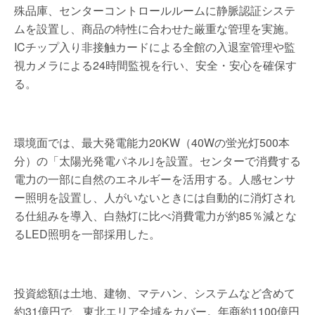
殊品庫、センターコントロールルームに静脈認証システ
ムを設置し、商品の特性に合わせた厳重な管理を実施。
ICチップ入り非接触カードによる全館の入退室管理や監
視カメラによる24時間監視を行い、安全・安心を確保す
る。
環境面では、最大発電能力20KW（40Wの蛍光灯500本
分）の「太陽光発電パネル｣を設置。センターで消費する
電力の一部に自然のエネルギーを活用する。人感センサ
ー照明を設置し、人がいないときには自動的に消灯され
る仕組みを導入、白熱灯に比べ消費電力が約85％減とな
るLED照明を一部採用した。
投資総額は土地、建物、マテハン、システムなど含めて
約31億円で、東北エリア全域をカバー。年商約1100億円