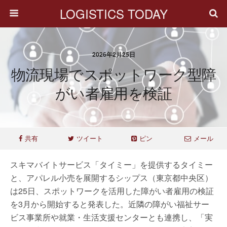
LOGISTICS TODAY
2026年2月25日
物流現場でスポットワーク型障
がい者雇用を検証
共有
ツイート
ピン
メール
スキマバイトサービス「タイミー」を提供するタイミー
と、アパレル小売を展開するシップス（東京都中央区）
は25日、スポットワークを活用した障がい者雇用の検証
を3月から開始すると発表した。近隣の障がい福祉サー
ビス事業所や就業・生活支援センターとも連携し、「実