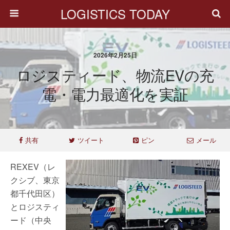
LOGISTICS TODAY
2026年2月25日
ロジスティード、物流EVの充
電・電力最適化を実証
共有
ツイート
ピン
メール
REXEV（レ
クシブ、東京
都千代田区）
とロジスティ
ード（中央