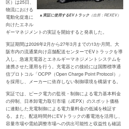
区）は25日、
物流における
▲実証に使用するEVトラック
（出所：REXEV）
電動化促進に
向けたエネル
ギーマネジメントの実証を開始すると発表した。
実証期間は2026年2月から27年3月までの13か月間。大
阪市内の流通業向け店舗配送センターでEVトラックを導
入し、急速充電器とエネルギーマネジメントシステムを
連携させた運用を行う。充電器との接続には国際標準通
信プロトコル「OCPP（Open Charge Point Protocol）」
を採用し、メーカーに依存しない制御環境を構築する。
実証では、ピーク電力の監視・制御による電力基本料金
の抑制、日本卸電力取引市場（JEPX）のスポット価格
に連動した充電制御による電力量料金の低減を検証す
る。また、配送時間外にEVトラックの蓄電池を活用し、
容量市場や需給調整市場への供出可能性と収益性も確認