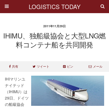
LOGISTICS TODAY
2011年11月29日
IHIMU、独船級協会と大型LNG燃
料コンテナ船を共同開発
共有
ツイート
ピン
メール
IHIマリンユ
ナイテッド
（IHIMU）は
29日、ドイツ
の船級協会