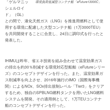
「ゲルマニッ
環境負荷低減型コンテナ船「eFuture13000C」
シェルロイ
ド」（GL）
との間で、液化天然ガス（LNG）を推進用燃料として使
用する環境に配慮した大型コンテナ船（1万3000TEU）
を共同開発することに合意し、24日に調印式を行ったと
発表した。
IHIMUは昨年、省エネ技術を組み合わせて温室効果ガス
の排出を約30％削減する環境対応型船舶（eFutureシリー
ズ）のコンセプトデザインを行った。また、温室効果ガ
ス削減率を向上させ、2016年施行のIMO（国際海事機
関）によるNOx、SOx排出規制レベル「Tier3」をクリア
するため、独自のSPBLNG燃料タンクを用いたLNG燃料
システムを開発。その適用例として、1万TEUコンテナ
船のコンセプトデザインを行った。