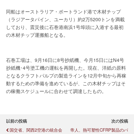
同船はオーストラリア・ポートランド港で木材チップ
（ラジアータパイン、ユーカリ）約2万5200トンを満載
しており、震災後に石巻港南浜1号埠頭に入港する最初
の木材チップ運搬船となる。
石巻工場は、9月16日に8号抄紙機、今月15日にはN4号
抄紙機･4号塗工機の運転を再開した。現在、洋紙の原料
となるクラフトパルプの製造ラインを12月中旬から再稼
動するための準備を進めているが、この木材チップはそ
の稼働スケジュールに合わせて調達したもの。
以前の投稿
次の投稿
国交省、関西2空港の統合会
帝人、熱可塑性CFRP製品のパ