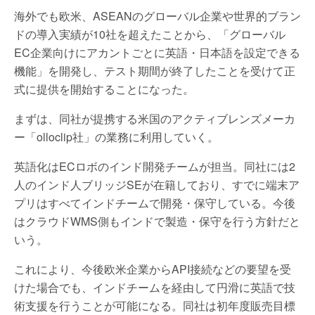
海外でも欧米、ASEANのグローバル企業や世界的ブラン
ドの導入実績が10社を超えたことから、「グローバル
EC企業向けにアカントごとに英語・日本語を設定できる
機能」を開発し、テスト期間が終了したことを受けて正
式に提供を開始することになった。
まずは、同社が提携する米国のアクティブレンズメーカ
ー「olloclip社」の業務に利用していく。
英語化はECロボのインド開発チームが担当。同社には2
人のインド人ブリッジSEが在籍しており、すでに端末ア
プリはすべてインドチームで開発・保守している。今後
はクラウドWMS側もインドで製造・保守を行う方針だと
いう。
これにより、今後欧米企業からAPI接続などの要望を受
けた場合でも、インドチームを経由して円滑に英語で技
術支援を行うことが可能になる。同社は初年度販売目標