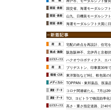
神戸市、モーダルシフト優良
国交省、海運モーダルシフト大
山九、日機装モーダルシフト
海運モーダルシフト大賞に日
宅配の終点を再設計、住宅
阪急阪神不、北伊丹と京都
ハクオウロボティクス、エ
ブリヂストン、印事業30年
東洋製缶など9社、軟包装の
TOPPAN・東邦薬品、医薬
コロナ関連破たん、7月は26
TCI、ヨビトラで物流効率
高さ・重さ指定道路、計40