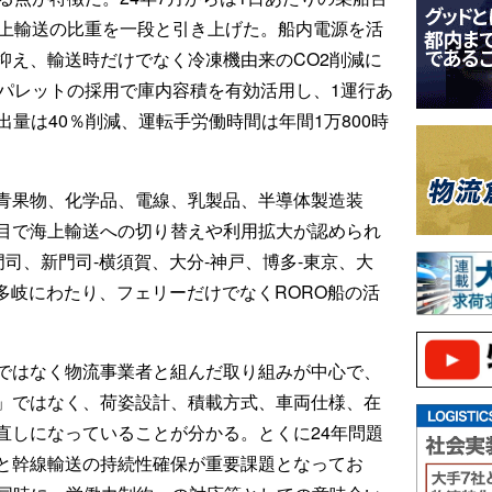
海上輸送の比重を一段と引き上げた。船内電源を活
抑え、輸送時だけでなく冷凍機由来のCO2削減に
トパレットの採用で庫内容積を有効活用し、1運行あ
出量は40％削減、運転手労働時間は年間1万800時
青果物、化学品、電線、乳製品、半導体製造装
目で海上輸送への切り替えや利用拡大が認められ
門司、新門司-横須賀、大分-神戸、博多-東京、大
ど多岐にわたり、フェリーだけでなくRORO船の活
ではなく物流事業者と組んだ取り組みが中心で、
」ではなく、荷姿設計、積載方式、車両仕様、在
直しになっていることが分かる。とくに24年問題
と幹線輸送の持続性確保が重要課題となってお