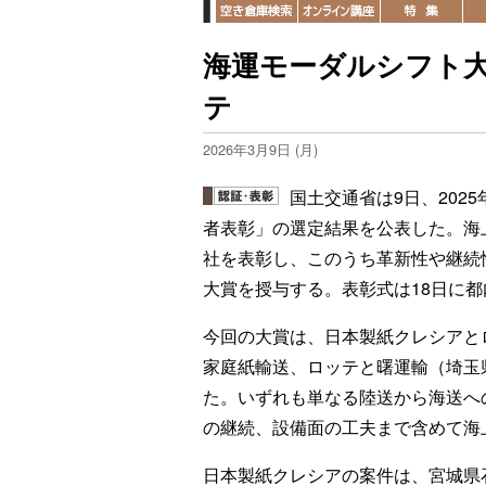
海運モーダルシフト大
テ
2026年3月9日 (月)
国土交通省は9日、202
者表彰」の選定結果を公表した。海上
社を表彰し、このうち革新性や継続
大賞を授与する。表彰式は18日に
今回の大賞は、日本製紙クレシアと
家庭紙輸送、ロッテと曙運輸（埼玉
た。いずれも単なる陸送から海送へ
の継続、設備面の工夫まで含めて海
日本製紙クレシアの案件は、宮城県