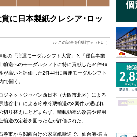
賞に日本製紙クレシア･ロッ
>>
この記事を印刷する（PDF）
5年度の「海運モーダルシフト大賞」と「優良事業
輸送へのモーダルシフトに特に貢献した24件46
性が高いと評価した2件4社に海運モーダルシフト
都内で開く。
ロジネットジャパン西日本（大阪市北区）による
県越谷市）による冷凍冷蔵輸送の2案件が選ばれ
の切り替えにとどまらず、積載効率の改善や運用
上輸送の定着を図った点が評価された。
石巻市から関西向けの家庭紙輸送で、仙台港-名古