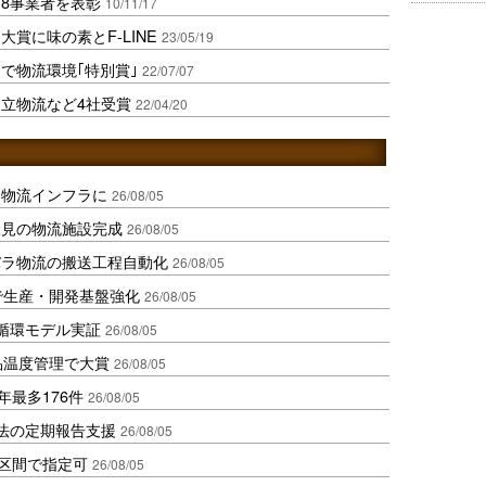
8事業者を表彰
10/11/17
賞に味の素とF-LINE
23/05/19
で物流環境｢特別賞｣
22/07/07
立物流など4社受賞
22/04/20
を物流インフラに
26/08/05
伏見の物流施設完成
26/08/05
バラ物流の搬送工程自動化
26/08/05
で生産・開発基盤強化
26/08/05
循環モデル実証
26/08/05
品温度管理で大賞
26/08/05
年最多176件
26/08/05
化法の定期報告支援
26/08/05
1区間で指定可
26/08/05