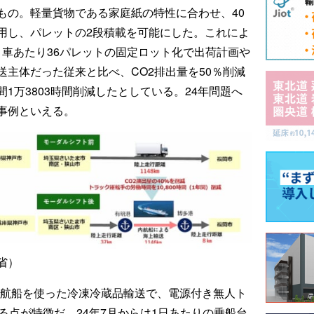
もの。軽量貨物である家庭紙の特性に合わせ、40
用し、パレットの2段積載を可能にした。これによ
、1車あたり36パレットの固定ロット化で出荷計画や
主体だった従来と比べ、CO2排出量を50％削減
1万3803時間削減したとしている。24年問題へ
事例といえる。
省）
内航船を使った冷凍冷蔵品輸送で、電源付き無人ト
る点が特徴だ。24年7月からは1日あたりの乗船台