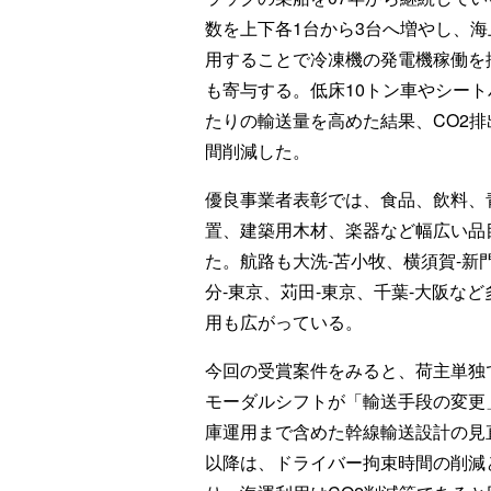
数を上下各1台から3台へ増やし、
用することで冷凍機の発電機稼働を
も寄与する。低床10トン車やシー
たりの輸送量を高めた結果、CO2排
間削減した。
優良事業者表彰では、食品、飲料、
置、建築用木材、楽器など幅広い品
た。航路も大洗-苫小牧、横須賀-新
分-東京、苅田-東京、千葉-大阪な
用も広がっている。
今回の受賞案件をみると、荷主単独
モーダルシフトが「輸送手段の変更
庫運用まで含めた幹線輸送設計の見
以降は、ドライバー拘束時間の削減