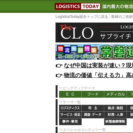
LOGISTIC
LogisticsToday総合トップに戻る
取材のご依頼
👉️
なぜ中国は実装が速い？現
👉️
物流の価値「伝える力」高
ピックアップテーマ
テーマ一覧
スペシャルコンテンツ一覧