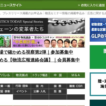
S TODAY｜国内最大の物流ニュースサイト
3PL, SCMなど国内外の最新の物流
、プレスリリース掲載のお申込み
物流セミナー情報の掲載申込み
広告に関する
場で確かめる視察第2弾｜参加募集中
める【物流広報連絡会議】｜会員募集中