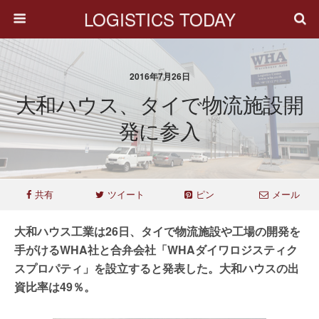
LOGISTICS TODAY
2016年7月26日
大和ハウス、タイで物流施設開
発に参入
共有
ツイート
ピン
メール
大和ハウス工業は26日、タイで物流施設や工場の開発を
手がけるWHA社と合弁会社「WHAダイワロジスティク
スプロパティ」を設立すると発表した。大和ハウスの出
資比率は49％。