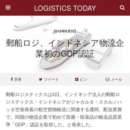
LOGISTICS TODAY
2016年8月3日
郵船ロジ、インドネシア物流企
業初のGDP認証
共有
ツイート
ピン
メール
郵船ロジスティクスは3日、インドネシア法人の郵船ロ
ジスティクス・インドネシアがジャカルタ・スカルノハ
ッタ空港発着の航空貨物輸送に関連する通関、配送業務
で、同国の物流企業で初めて医療・医薬品の輸送品質基
準「GDP」認証を取得した、と発表した。