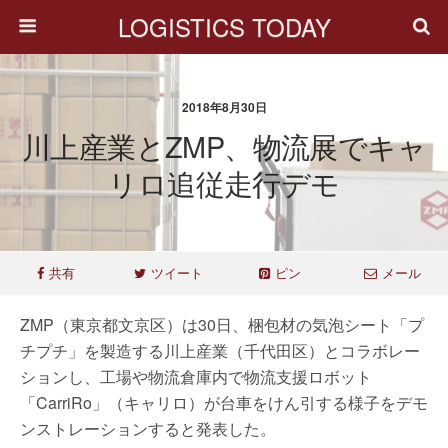
LOGISTICS TODAY
2018年8月30日
川上産業とZMP、物流展でキャ
リロ追従走行デモ
共有
ツイート
ピン
メール
ZMP（東京都文京区）は30日、梱包材の気泡シート「プ
チプチ」を製造する川上産業（千代田区）とコラボレー
ションし、工場や物流倉庫内で物流支援ロボット
「CarriRo」（キャリロ）が台車をけん引する様子をデモ
ンストレーションすると発表した。