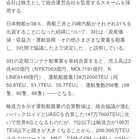
会社は株主として統合運営会社を監督するスキームを採
用する。
日本郵船が38％、商船三井と川崎汽船がそれぞれ31％を
出資することになった経緯について、3社は「資産価
値・収益力・運航規模・その他さまざまな要素を勘案
し、3社間で協議した上で決定した」と説明している。
3社の定期コンテナ船事業を単純合算すると、売上高は2
兆403億円（NYK7063億円、MOL7191億円、K-
LINE6149億円）、運航船腹量138万2000TEU（同
50.8TEU、51.7TEU、35.7TEU）、運航隻数256隻（98
隻、92隻、66隻）――となる。
輸送力を示す運航船腹量の合算数値は、統合協議が進む
ハパックロイドとUASCを合算した147万7000TEUに次
いで世界6位となるものだが、7位以下は輸送力が100万
TEU以下と開きが大きくなることから、200-300万TEU
クラスのマースク、MSC、CMA-CGM（+APL）の3社に