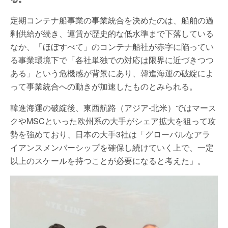
定期コンテナ船事業の事業統合を決めたのは、船舶の過
剰供給が続き、運賃が歴史的な低水準まで下落している
なか、「ほぼすべて」のコンテナ船社が赤字に陥ってい
る事業環境下で「各社単独での対応は限界に近づきつつ
ある」という危機感が背景にあり、韓進海運の破綻によ
って事業統合への動きが加速したものとみられる。
韓進海運の破綻後、東西航路（アジア-北米）ではマース
クやMSCといった欧州系の大手がシェア拡大を狙って攻
勢を強めており、日本の大手3社は「グローバルなアラ
イアンスメンバーシップを確保し続けていく上で、一定
以上のスケールを持つことが必要になると考えた」。