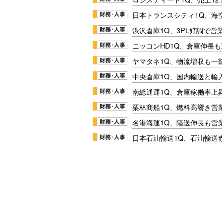
日本トランスシティ1Q、海
渋沢倉庫1Q、3PL好調で営
ニッコンHD1Q、倉庫伸長
ヤマタネ1Q、物流増収も一
中央倉庫1Q、国内輸送と輸
南総通運1Q、倉庫稼働率上
栗林商船1Q、燃料高響き営
名港海運1Q、陸送伸長も営業
日本石油輸送1Q、石油輸送