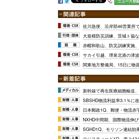
ニュース登
佐川急便、沿岸部46営業所
大規模防災訓練、茨城ト協な
赤帽和歌山、防災訓練実施
サカイ引越、堺泉北港の津
関東地方整備局、15日に物
新幹線で再生医療細胞輸送
SBSHD物流利益率3.1％
日本郵政1Q、郵便・物流赤
NXHD中間期、国際物流伸び
SGHD1Q、モリソン連結効
ロジスティード1Q、売上1