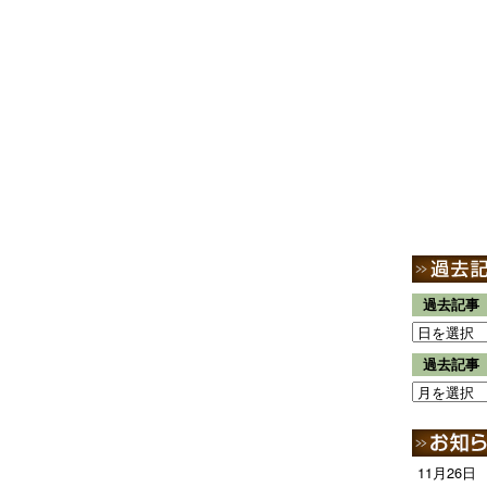
過去記事
過去記事
11月26日