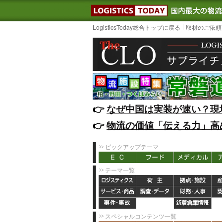
LOGISTIC
LogisticsToday総合トップに戻る
取材のご依頼
👉️
なぜ中国は実装が速い？現
👉️
物流の価値「伝える力」高
ピックアップテーマ
テーマ一覧
スペシャルコンテンツ一覧