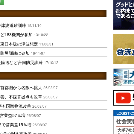
録
で津波避難訓練
15/11/10
ど183機関が参加
13/10/22
、東日本級の津波想定
11/08/31
波防災訓練に参加
16/11/07
資輸送など合同防災訓練
17/10/12
、首都圏から名阪へ拡大
26/08/07
に改善、不採算拠点も改革
26/08/07
字も国際物流改善
26/08/07
営業益57％増
26/08/07
果で営業益15％増
26/08/07
2％増で利益率改善
26/08/07