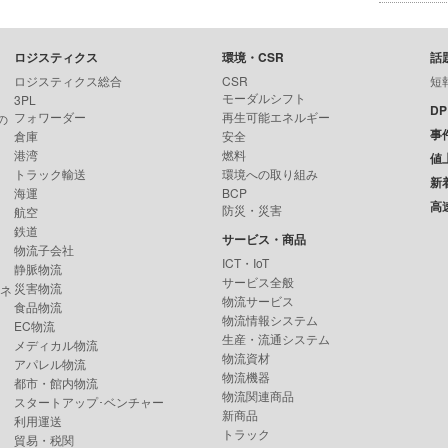
ロジスティクス
環境・CSR
話
ロジスティクス総合
CSR
短
モーダルシフト
3PL
D
フォワーダー
再生可能エネルギー
の
事
倉庫
安全
港湾
燃料
値
トラック輸送
環境への取り組み
新
海運
BCP
高
防災・災害
航空
鉄道
サービス・商品
物流子会社
ICT・IoT
静脈物流
サービス全般
災害物流
ンネ
物流サービス
食品物流
物流情報システム
EC物流
生産・流通システム
メディカル物流
物流資材
アパレル物流
物流機器
都市・館内物流
物流関連商品
スタートアップ･ベンチャー
新商品
利用運送
トラック
貿易・税関