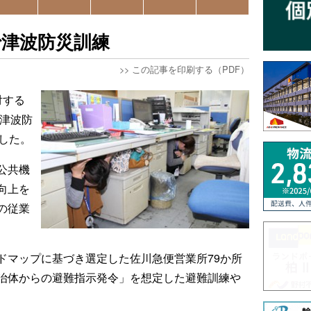
で津波防災訓練
>>
この記事を印刷する（PDF）
対する
、津波防
した。
公共機
向上を
の従業
ドマップに基づき選定した佐川急便営業所79か所
治体からの避難指示発令」を想定した避難訓練や