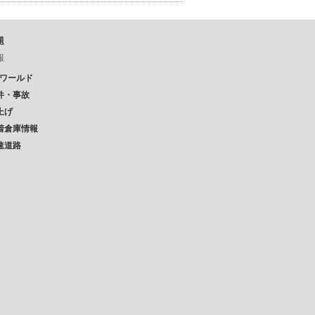
題
報
Pワールド
件・事故
上げ
着倉庫情報
速道路