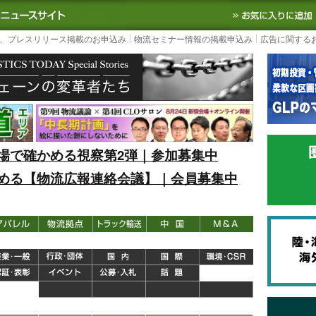
S TODAY｜国内最大の物流ニュースサイト
3PL, SCMなど国内外の最新の物流
、プレスリリース掲載のお申込み
物流セミナー情報の掲載申込み
広告に関する
場で確かめる視察第2弾｜参加募集中
める【物流広報連絡会議】｜会員募集中