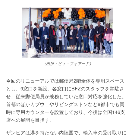
（出所：ビィ・フォアード）
今回のリニューアルでは郵便局2階全体を専用スペース
とし、9窓口を新設。各窓口にBFZのスタッフを常駐さ
せ、従来郵便局員が兼務していた窓口対応を強化した。
首都のほかカブウェやリビングストンなど6都市でも同
時に専用カウンターを設置しており、今後は全国146支
店への展開を目指す。
ザンビアは港を持たない内陸国で、輸入車の受け取りに