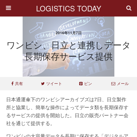
LOGISTICS TODAY
2016年11月7日
ワンビシ、日立と連携しデータ
長期保存サービス提供
共有
ツイート
ピン
メール
日本通運傘下のワンビシアーカイブズは7日、日立製作
所と協業し、簡単な操作によってデータ類を長期保存す
るサービスの提供を開始した。日立の販売パートナー会
社を通じて提供する。
ワンビシの大容量データを長期に保存する「デジタルア