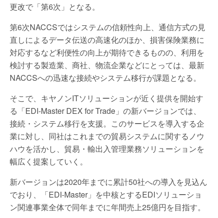
更改で「第6次」となる。
第6次NACCSではシステムの信頼性向上、通信方式の見
直しによるデータ伝送の高速化のほか、損害保険業務に
対応するなど利便性の向上が期待できるものの、利用を
検討する製造業、商社、物流企業などにとっては、最新
NACCSへの迅速な接続やシステム移行が課題となる。
そこで、キヤノンITソリューションが近く提供を開始す
る「EDI-Master DEX for Trade」の新バージョンでは、
接続・システム移行を支援。このサービスを導入する企
業に対し、同社はこれまでの貿易システムに関するノウ
ハウを活かし、貿易・輸出入管理業務ソリューションを
幅広く提案していく。
新バージョンは2020年までに累計50社への導入を見込ん
でおり、「EDI-Master」を中核とするEDIソリューショ
ン関連事業全体で同年までに年間売上25億円を目指す。