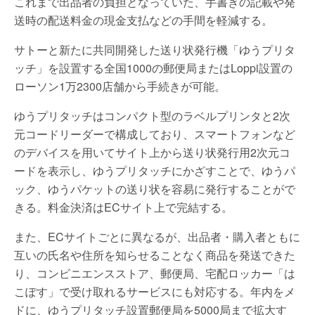
これまで出品者の負担となっていた、手書きの記載や発
送時の配送料金の現金支払などの手間を軽減する。
サトーと新たに共同開発した送り状発行機「ゆうプリタ
ッチ」を設置する全国1000の郵便局またはLoppi設置の
ローソン1万2300店舗から手続きが可能。
ゆうプリタッチはコンパクト型のラベルプリンタと2次
元コードリーダーで構成しており、スマートフォンなど
のデバイスを用いてサイト上から送り状発行用2次元コ
ードを表示し、ゆうプリタッチにかざすことで、ゆうパ
ック、ゆうパケットの送り状を容易に発行することがで
きる。料金決済はECサイト上で完結する。
また、ECサイトごとに異なるが、出品者・購入者ともに
互いの氏名や住所を知らせることなく商品を発送できた
り、コンビニエンスストア、郵便局、宅配ロッカー「は
こぽす」で受け取れるサービスにも対応する。年内をメ
ドに、ゆうプリタッチ設置郵便局を5000局まで拡大す