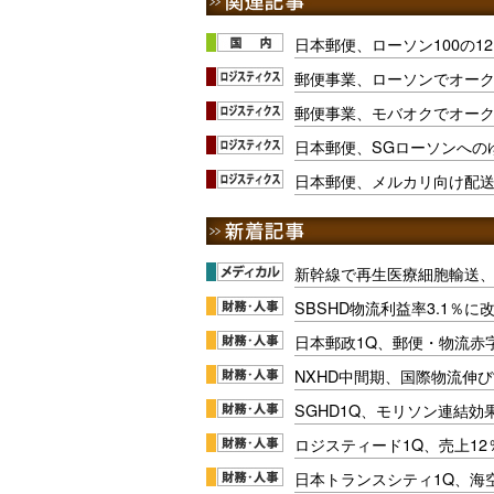
日本郵便、ローソン100の1
郵便事業、ローソンでオー
郵便事業、モバオクでオー
日本郵便、SGローソンへの
日本郵便、メルカリ向け配
新幹線で再生医療細胞輸送
SBSHD物流利益率3.1％
日本郵政1Q、郵便・物流赤
NXHD中間期、国際物流伸び
SGHD1Q、モリソン連結効
ロジスティード1Q、売上1
日本トランスシティ1Q、海