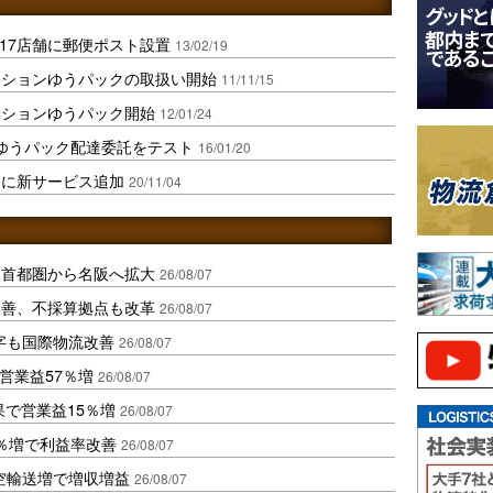
217店舗に郵便ポスト設置
13/02/19
クションゆうパックの取扱い開始
11/11/15
クションゆうパック開始
12/01/24
ゆうパック配達委託をテスト
16/01/20
送に新サービス追加
20/11/04
、首都圏から名阪へ拡大
26/08/07
に改善、不採算拠点も改革
26/08/07
字も国際物流改善
26/08/07
営業益57％増
26/08/07
果で営業益15％増
26/08/07
2％増で利益率改善
26/08/07
空輸送増で増収増益
26/08/07