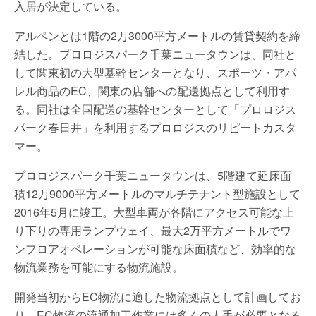
入居が決定している。
アルペンとは1階の2万3000平方メートルの賃貸契約を締
結した。プロロジスパーク千葉ニュータウンは、同社と
して関東初の大型基幹センターとなり、スポーツ・アパ
レル商品のEC、関東の店舗への配送拠点として利用す
る。同社は全国配送の基幹センターとして「プロロジス
パーク春日井」を利用するプロロジスのリピートカスタ
マー。
プロロジスパーク千葉ニュータウンは、5階建て延床面
積12万9000平方メートルのマルチテナント型施設として
2016年5月に竣工。大型車両が各階にアクセス可能な上
り下りの専用ランプウェイ、最大2万平方メートルでワ
ンフロアオペレーションが可能な床面積など、効率的な
物流業務を可能にする物流施設。
開発当初からEC物流に適した物流拠点として計画してお
り、EC物流の流通加工作業には多くの人手が必要となる