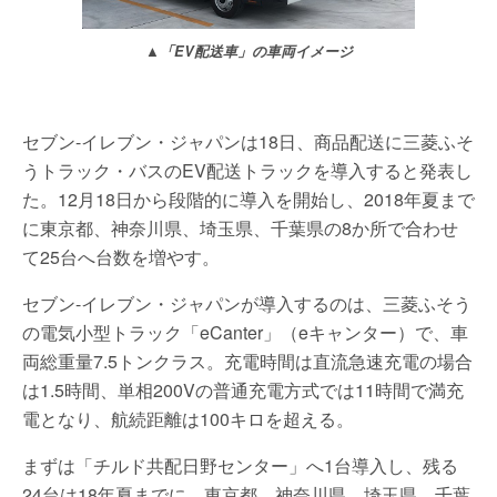
▲「EV配送車」の車両イメージ
セブン-イレブン・ジャパンは18日、商品配送に三菱ふそ
うトラック・バスのEV配送トラックを導入すると発表し
た。12月18日から段階的に導入を開始し、2018年夏まで
に東京都、神奈川県、埼玉県、千葉県の8か所で合わせ
て25台へ台数を増やす。
セブン-イレブン・ジャパンが導入するのは、三菱ふそう
の電気小型トラック「eCanter」（eキャンター）で、車
両総重量7.5トンクラス。充電時間は直流急速充電の場合
は1.5時間、単相200Vの普通充電方式では11時間で満充
電となり、航続距離は100キロを超える。
まずは「チルド共配日野センター」へ1台導入し、残る
24台は18年夏までに、東京都、神奈川県、埼玉県、千葉