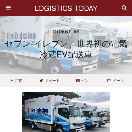
LOGISTICS TODAY
2017年10月19日
セブン-イレブン、世界初の電気
冷蔵EV配送車
共有
ツイート
ピン
メール